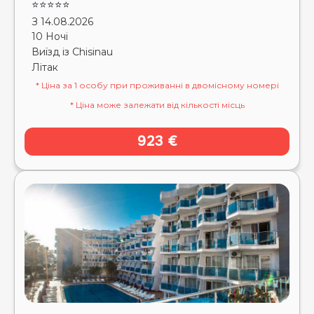
⭐⭐⭐⭐⭐
З 14.08.2026
10 Ночі
Виїзд із Chisinau
Літак
* Ціна за 1 особу при проживанні в двомісному номері
* Ціна може залежати від кількості місць
923 €