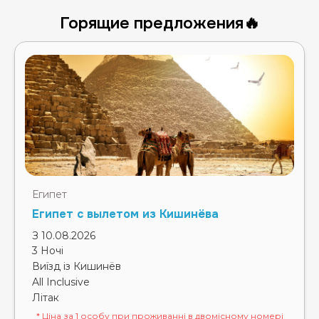
Горящие предложения🔥
Египет
Египет с вылетом из Кишинёва
З 10.08.2026
3 Ночі
Виїзд із Кишинёв
All Inclusive
Літак
* Ціна за 1 особу при проживанні в двомісному номері