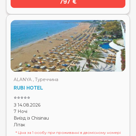
797 €
ALANYA , Туреччина
RUBI HOTEL
⭐⭐⭐⭐⭐
З 14.08.2026
7 Ночі
Виїзд із Chisinau
Літак
* Ціна за 1 особу при проживанні в двомісному номері