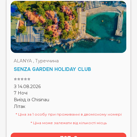
ALANYA , Туреччина
SENZA GARDEN HOLIDAY CLUB
⭐⭐⭐⭐⭐
З 14.08.2026
7 Ночі
Виїзд із Chisinau
Літак
* Ціна за 1 особу при проживанні в двомісному номері
* Ціна може залежати від кількості місць