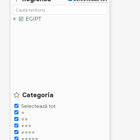
EGIPT
Categoria
Selectează tot
⭐
⭐⭐
⭐⭐⭐
⭐⭐⭐⭐
⭐⭐⭐⭐⭐