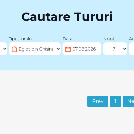
Cautare Tururi
Tipul turului
Data
Nopți
Ad
Prev
1
Ne