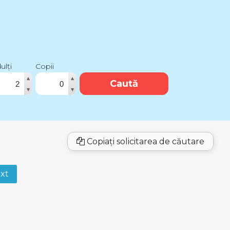
ulți
Copii
▴
▴
Caută
▾
▾
Copiați solicitarea de căutare
xt