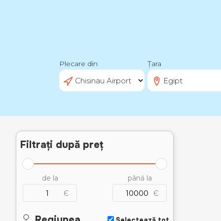
Plecare din
Țara
Filtrați după preț
de la
până la
Є
Є
Regiunea
Selectează tot