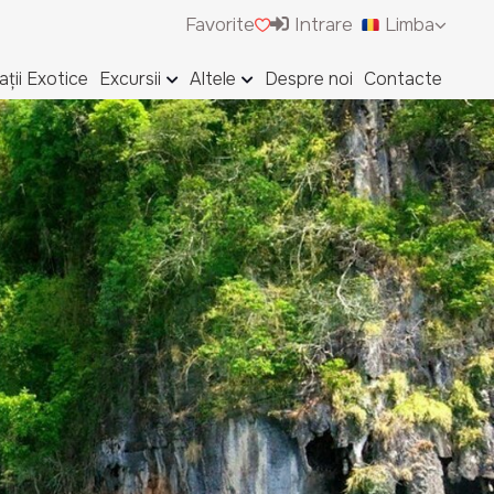
Favorite
Intrare
Limba
ații Exotice
Excursii
Altele
Despre noi
Contacte