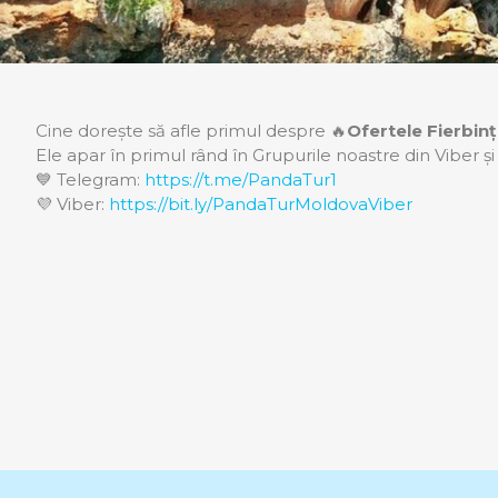
Cine dorește să afle primul despre 🔥
Ofertele Fierbinț
Ele apar în primul rând în Grupurile noastre din Viber
💙 Telegram:
https://t.me/PandaTur1
💜 Viber:
https://bit.ly/PandaTurMoldovaViber