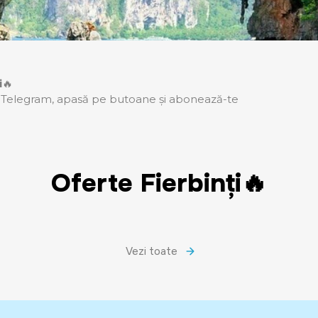
i
🔥
 și Telegram, apasă pe butoane și abonează-te
Oferte Fierbinți🔥
Vezi toate