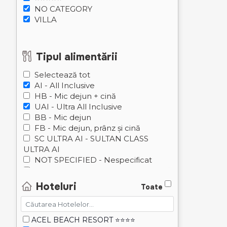
NO CATEGORY
VILLA
Tipul alimentării
Selectează tot
AI - All Inclusive
HB - Mic dejun + cină
UAI - Ultra All Inclusive
BB - Mic dejun
FB - Mic dejun, prânz și cină
SC ULTRA AI - SULTAN CLASS
ULTRA AI
NOT SPECIFIED - Nespecificat
FARA MASA - Fără Masă
DOAR CINĂ - DOAR CINA
Hoteluri
Toate
ACEL BEACH RESORT ⭐⭐⭐⭐