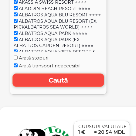
AKASSIA SWISS RESORT ⭐⭐⭐⭐
ALADDIN BEACH RESORT ⭐⭐⭐⭐
ALBATROS AQUA BLU RESORT ⭐⭐⭐⭐
ALBATROS AQUA BLU RESORT (EX.
PICKALBATROS SEA WORLD) ⭐⭐⭐⭐
ALBATROS AQUA PARK ⭐⭐⭐⭐⭐
ALBATROS AQUA PARK (EX.
ALBATROS GARDEN RESORT) ⭐⭐⭐⭐
ALBATROS AQUA VISTA RESORT &
Arată stopuri
SPA ⭐⭐⭐⭐
ALBATROS BEACH CLUB ABO SOMA
Arată transport neaccesibil
(EX. ALBATROS AMWAJ BLU BEACH)
⭐⭐⭐⭐
Caută
ALBATROS BEACH RESORT-
HURGHADA ⭐⭐⭐⭐
ALBATROS BLU SPA (ADULT ONLY
16+) ⭐⭐⭐⭐⭐
ALBATROS CITADEL SAHL HASHEESH
RESORT (EX. CITADEL SAHL HASHEESH
RESORT) ⭐⭐⭐⭐⭐
ALBATROS LAGUNA VISTA BEACH
CURSURI VALUTARE
⭐⭐⭐⭐⭐
1 €
= 20.54 MDL