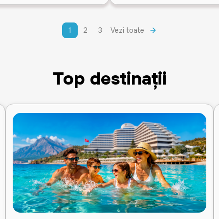
1
2
3
Vezi toate
Top destinații