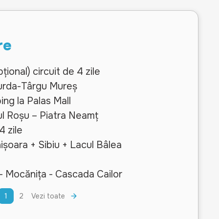
re
ional) circuit de 4 zile
Turda-Târgu Mureș
ing la Palas Mall
ul Roșu – Piatra Neamț
4 zile
șoara + Sibiu + Lacul Bâlea
n
- Mocănița - Cascada Cailor
1
2
Vezi toate