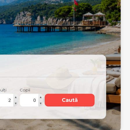
ulți
Copii
▴
▴
Caută
▾
▾