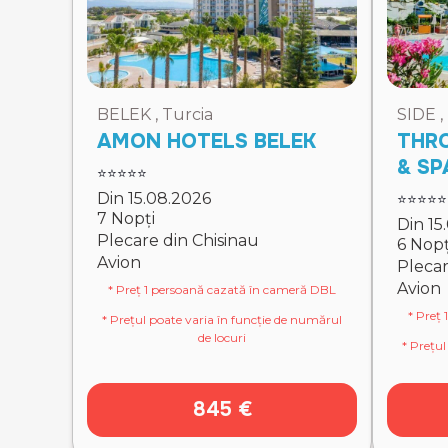
BELEK , Turcia
SIDE ,
AMON HOTELS BELEK
THR
& SP
⭐⭐⭐⭐⭐
Din 15.08.2026
⭐⭐⭐⭐⭐
7 Nopți
Din 15
Plecare din Chisinau
6 Nopț
Avion
Plecar
Avion
* Preț 1 persoană cazată în cameră DBL
* Preț
* Prețul poate varia în funcție de numărul
de locuri
* Prețul
845 €