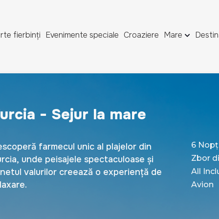
rte fierbinți
Evenimente speciale
Croaziere
Mare
Destin
345 €
vezi detalii
6 Nopți
Zbor din Chișinău
rezervă bilete
All Inclusive
Avion