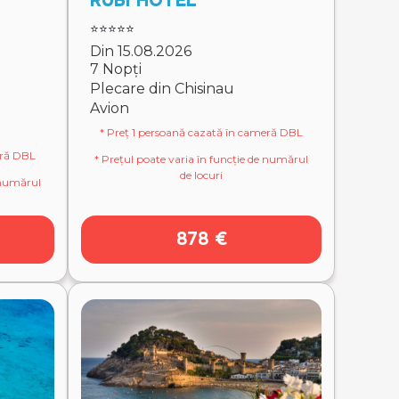
RUBI HOTEL
⭐⭐⭐⭐⭐
Din 15.08.2026
7 Nopți
Plecare din Chisinau
Avion
* Preț 1 persoană cazată în cameră DBL
eră DBL
* Prețul poate varia în funcție de numărul
de locuri
e numărul
878 €