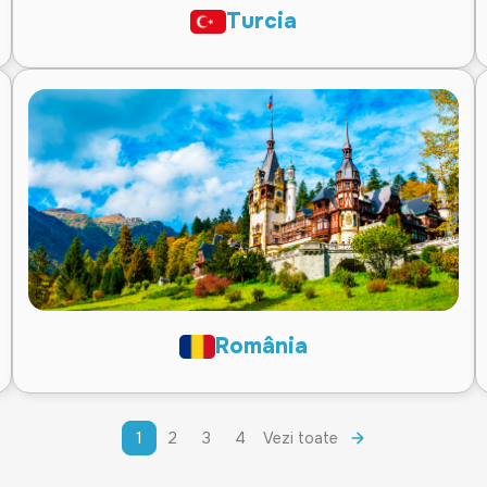
Turcia
România
1
2
3
4
Vezi toate