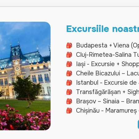
Excursiile noast
Budapesta + Viena (Opț
Cluj-Rimetea-Salina 
Iași - Excursie + Shopp
Cheile Bicazului – Lac
Istanbul - Excursie de 
Transfăgărășan + Sighi
Brașov – Sinaia – Bra
Chișinău - Maramureș 