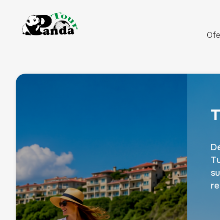
Ofe
Turcia - Sejur la mare
Descoperă farmecul unic al plajelor din
Turcia, unde peisajele spectaculoase și
sunetul valurilor creează o experiență de
relaxare.