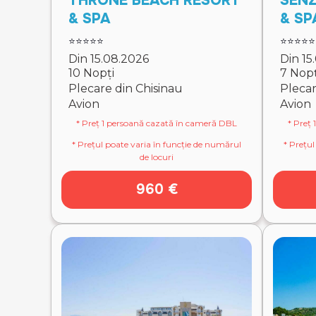
THRONE BEACH RESORT
SENZ
& SPA
& SP
⭐⭐⭐⭐⭐
⭐⭐⭐⭐⭐
Din 15.08.2026
Din 15
10 Nopți
7 Nopț
Plecare din Chisinau
Plecar
Avion
Avion
* Preț 1 persoană cazată în cameră DBL
* Preț
* Prețul poate varia în funcție de numărul
* Prețul
de locuri
960 €