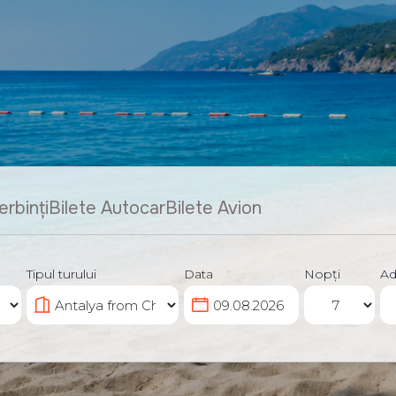
erbinți
Bilete Autocar
Bilete Avion
Tipul turului
Data
Nopți
Ad