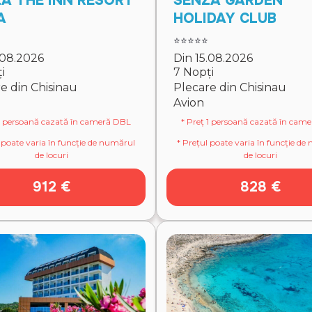
A THE INN RESORT
SENZA GARDEN
A
HOLIDAY CLUB
⭐⭐⭐⭐⭐
.08.2026
Din 15.08.2026
i
7 Nopți
e din Chisinau
Plecare din Chisinau
Avion
 1 persoană cazată în cameră DBL
* Preț 1 persoană cazată în cam
 poate varia în funcție de numărul
* Prețul poate varia în funcție d
de locuri
de locuri
912 €
828 €