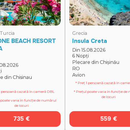
 Turcia
Grecia
ONE BEACH RESORT
Insula Creta
A
Din 15.08.2026
6 Nopți
Plecare din Chișinău
.08.2026
RO
i
Avion
e din Chisinau
* Preț 1 persoană cazată în cam
 1 persoană cazată în cameră DBL
* Prețul poate varia în funcție d
de locuri
 poate varia în funcție de numărul
de locuri
735 €
559 €