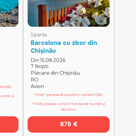
Spania
Barcelona cu zbor din
Chișinău
Din 15.08.2026
7 Nopți
Plecare din Chișinău
RO
Avion
eră DBL
* Preț 1 persoană cazată în cameră DBL
e numărul
* Prețul poate varia în funcție de numărul
de locuri
878 €