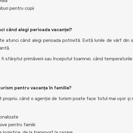
ilia
uburi pentru copii
unci când alegi perioada vacanței?
e atunci când alegi perioada potrivită. Evită lunile de vârf din 
antă.
fi sfârșitul primăverii sau începutul toamnei, când temperaturile
turism pentru vacanța în familie?
t propriu, când o agenție de turism poate face totul mai ușor și 
onalizate
ive pentru familii
 logistice, de la transport la cazare