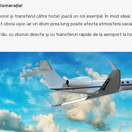
glomerația!
rul și transferul către hotel joacă un rol esențial. În mod ideal,
pot obosi ușor, iar un drum prea lung poate afecta atmosfera vacan
nău, cu zboruri directe și cu transferuri rapide de la aeroport la ho