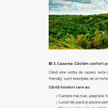
🏨
3. Cazarea: Căutăm confort pe
Când vine vorba de cazare, este im
friendly” sunt esențiale, iar un hot
Căută hoteluri care au:
✅Camere mai mari, adaptate fam
✅Locuri de joacă și piscine pen