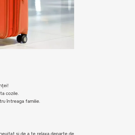
nței!
ta cozile.
ru întreaga familie.
neuitat și de a te relaxa departe de