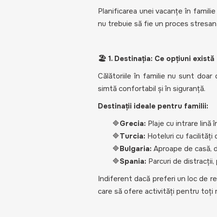
Planificarea unei vacanțe în familie
nu trebuie să fie un proces stresant
🏖️ 1. Destinația: Ce opțiuni există
Călătoriile în familie nu sunt doar
simtă confortabil și în siguranță.
Destinații ideale pentru familii:
🔷
Grecia:
Plaje cu intrare lină 
🔷
Turcia:
Hoteluri cu facilități
🔷
Bulgaria:
Aproape de casă, da
🔷
Spania:
Parcuri de distracții
Indiferent dacă preferi un loc de re
care să ofere activități pentru toți 