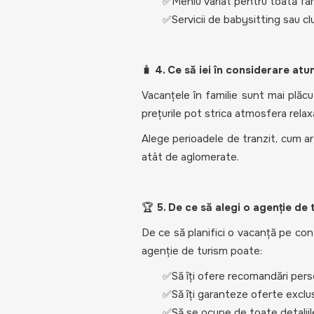
✅Meniu variat pentru toată fam
✅Servicii de babysitting sau cl
🧳
4. Ce să iei în considerare at
Vacanțele în familie sunt mai plăcut
prețurile pot strica atmosfera relax
Alege perioadele de tranzit, cum ar 
atât de aglomerate.
🏆
5. De ce să alegi o agenție de 
De ce să planifici o vacanță pe con
agenție de turism poate:
✅Să îți ofere recomandări pers
✅Să îți garanteze oferte exclus
✅Să se ocupe de toate detaliile