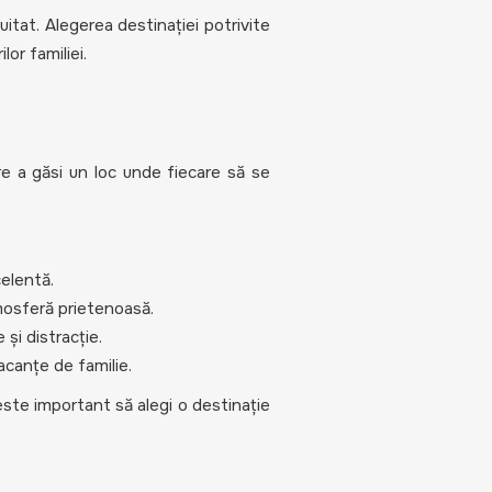
uitat. Alegerea destinației potrivite
or familiei.
pre a găsi un loc unde fiecare să se
celentă.
atmosferă prietenoasă.
și distracție.
acanțe de familie.
 este important să alegi o destinație