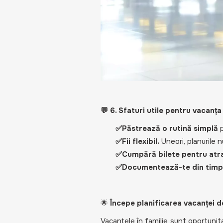
💬 6. Sfaturi utile pentru vacanț
✅Păstrează o rutină simplă
p
✅Fii flexibil.
Uneori, planurile 
✅Cumpără bilete pentru atrac
✅Documentează-te din timp
🌟
Începe planificarea vacanței d
Vacanțele în familie sunt oportunit