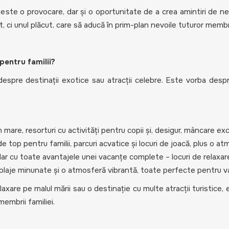
 este o provocare, dar și o oportunitate de a crea amintiri de ne
, ci unul plăcut, care să aducă în prim-plan nevoile tuturor membril
 pentru familii?
 despre destinații exotice sau atracții celebre. Este vorba des
în mare, resorturi cu activități pentru copii și, desigur, mâncare ex
 de top pentru familii, parcuri acvatice și locuri de joacă, plus o 
r cu toate avantajele unei vacanțe complete – locuri de relaxare 
, plaje minunate și o atmosferă vibrantă, toate perfecte pentru v
laxare pe malul mării sau o destinație cu multe atracții turistice,
membrii familiei.