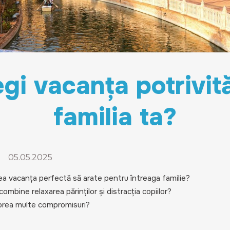
gi vacanța potrivit
familia ta?
-
05.05.2025
ea vacanța perfectă să arate pentru întreaga familie?
ombine relaxarea părinților și distracția copiilor?
ră prea multe compromisuri?