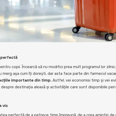
a perfectă
entru copii. Încearcă să nu modifici prea mult programul lor zilnic.
nu merg așa cum îți dorești, dar asta face parte din farmecul vaca
țiile importante din timp.
Astfel, vei economisi timp și vei evi
despre destinația aleasă și activitățile care sunt disponibile pent
e vis
atea perfectă de a petrece timp împreună, de a crea amintiri de 