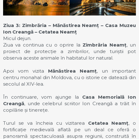
Ziua 3: Zimbrăria – Mănăstirea Neamț – Casa Muzeu
Ion Creangă – Cetatea Neamț
Micul dejun.
Ziua va continua cu o oprire la
Zimbrăria Neamț
, un
proiect de protecție a zimbrilor, unde turiștii pot
observa aceste animale în habitatul lor natural.
Apoi vom vizita
Mănăstirea Neamț
, un important
centru monahal din Moldova, cu o istorie ce datează din
secolul al XIV-lea.
În continuare, vom ajunge la
Casa Memorială Ion
Creangă
, unde celebrul scriitor Ion Creangă a trăit în
copilărie și tinerețe.
Turul se va încheia cu vizitarea
Cetatea Neamț
, o
fortificație medievală aflată pe un deal ce oferă o
panoramă spectaculoasă asupra regiunii, construită în