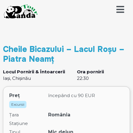
Cheile Bicazului – Lacul Roșu –
Piatra Neamț
Locul Pornirii & Întoarcerii
Ora pornirii
Iași, Chișinău
22:30
Preț
începând cu
90 EUR
Excursii
Țara
România
Stațiune
Tipul
Mic dejun