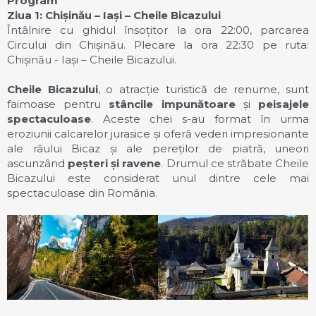
Program
Ziua 1: Chișinău – Iași – Cheile Bicazului
Întâlnire cu ghidul însoțitor la ora 22:00, parcarea
Circului din Chișinău. Plecare la ora 22:30 pe ruta:
Chișinău - Iași – Cheile Bicazului.
Cheile Bicazului
, o atracție turistică de renume, sunt
faimoase pentru
stâncile impunătoare
și
peisajele
spectaculoase
. Aceste chei s-au format în urma
eroziunii calcarelor jurasice și oferă vederi impresionante
ale râului Bicaz și ale pereților de piatră, uneori
ascunzând
peșteri și ravene
. Drumul ce străbate Cheile
Bicazului este considerat unul dintre cele mai
spectaculoase din România.