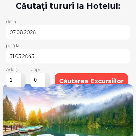
Căutați tururi la Hotelul:
de la
pînă la
Adulți
Copii
▴
▴
Căutarea Excursiilor
▾
▾