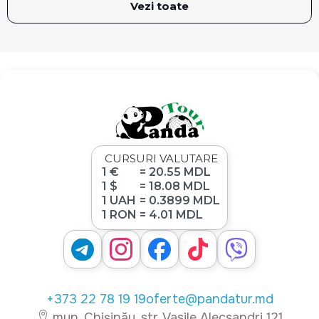
Vezi toate
CURSURI VALUTARE
1 €
= 20.55 MDL
1 $
= 18.08 MDL
1 UAH
= 0.3899 MDL
1 RON
= 4.01 MDL
+373 22 78 19 19
oferte@pandatur.md
mun. Chișinău, str. Vasile Alecsandri 121