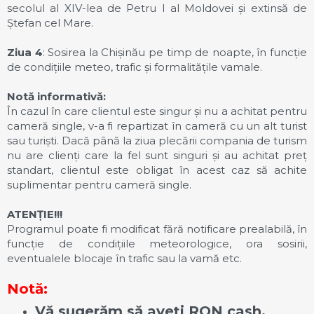
secolul al XIV-lea de Petru I al Moldovei și extinsă de
Ștefan cel Mare.
Ziua 4
: Sosirea la Chișinău pe timp de noapte, în funcție
de condițiile meteo, trafic și formalitățile vamale.
Notă informativă:
În cazul în care clientul este singur și nu a achitat pentru
cameră single, v-a fi repartizat în cameră cu un alt turist
sau turiști. Dacă până la ziua plecării compania de turism
nu are clienți care la fel sunt singuri și au achitat preț
standart, clientul este obligat în acest caz să achite
suplimentar pentru cameră single.
ATENȚIE!!!
Programul poate fi modificat fără notificare prealabilă, în
funcție de condițiile meteorologice, ora sosirii,
eventualele blocaje în trafic sau la vamă etc.
Notă:
Vă sugerăm să aveți RON cash,