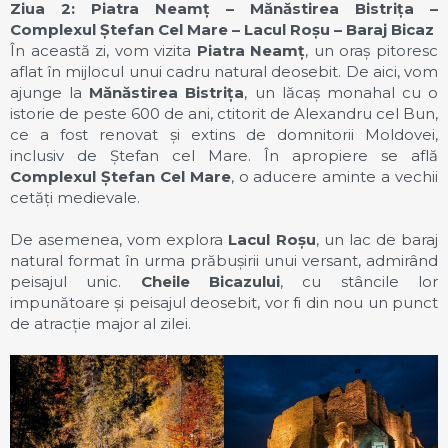
Ziua 2: Piatra Neamț – Mănăstirea Bistrița –
Complexul Ștefan Cel Mare – Lacul Roșu – Baraj Bicaz
În această zi, vom vizita
Piatra Neamț
, un oraș pitoresc
aflat în mijlocul unui cadru natural deosebit. De aici, vom
ajunge la
Mănăstirea Bistrița
, un lăcaș monahal cu o
istorie de peste 600 de ani, ctitorit de Alexandru cel Bun,
ce a fost renovat și extins de domnitorii Moldovei,
inclusiv de Ștefan cel Mare. În apropiere se află
Complexul Ștefan Cel Mare
, o aducere aminte a vechii
cetăți medievale.
De asemenea, vom explora
Lacul Roșu
, un lac de baraj
natural format în urma prăbușirii unui versant, admirând
peisajul unic.
Cheile Bicazului
, cu stâncile lor
impunătoare și peisajul deosebit, vor fi din nou un punct
de atracție major al zilei.