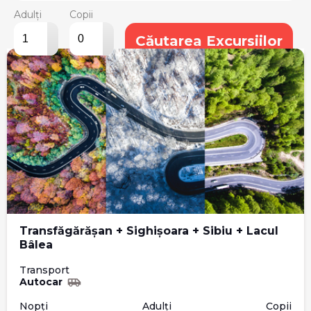
Adulți
Copii
▴
▴
Căutarea Excursiilor
▾
▾
Transfăgărășan + Sighișoara + Sibiu + Lacul
Bâlea
Transport
Autocar
Nopți
Adulți
Copii