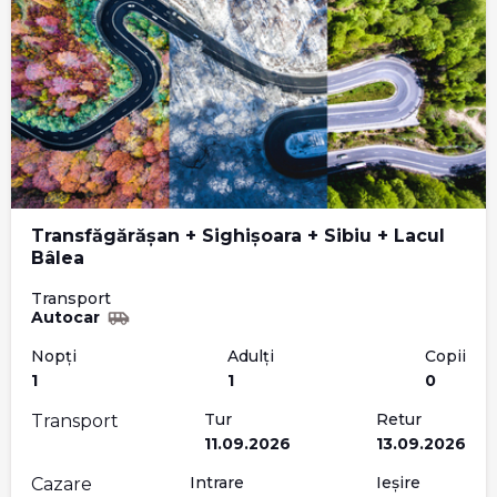
Transfăgărășan + Sighișoara + Sibiu + Lacul
Bâlea
Transport
Autocar
Nopți
Adulți
Copii
1
1
0
Tur
Retur
Transport
11.09.2026
13.09.2026
Intrare
Ieșire
Cazare