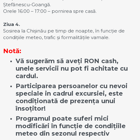
Ștefănescu-Goangă.
Orele 16:00 – 17:00 – pornirea spre casă.
Ziua 4.
Sosirea la Chișinău pe timp de noapte, în funcție de
condițiile meteo, trafic și formalitățile vamale.
Notă:
Vă sugerăm să aveți RON cash,
unele servicii nu pot fi achitate cu
cardul.
Participarea persoanelor cu nevoi
speciale in cadrul excursiei, este
condiționată de prezența unui
însoțitor!
Programul poate suferi mici
modificări în funcție de condițiile
meteo din sezonul respectiv