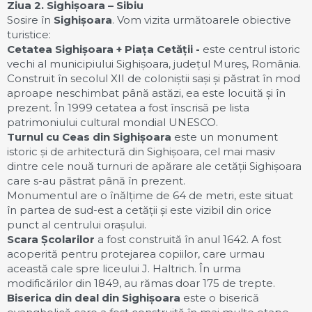
Ziua 2. Sighișoara – Sibiu
Sosire în
Sighișoara
. Vom vizita următoarele obiective
turistice:
Cetatea Sighișoara + Piața Cetății -
este centrul istoric
vechi al municipiului Sighișoara, județul Mureș, România.
Construit în secolul XII de coloniștii sași și păstrat în mod
aproape neschimbat până astăzi, ea este locuită și în
prezent. În 1999 cetatea a fost înscrisă pe lista
patrimoniului cultural mondial UNESCO.
Turnul cu Ceas din Sighișoara
este un monument
istoric și de arhitectură din Sighișoara, cel mai masiv
dintre cele nouă turnuri de apărare ale cetății Sighișoara
care s-au păstrat până în prezent.
Monumentul are o înălțime de 64 de metri, este situat
în partea de sud-est a cetății și este vizibil din orice
punct al centrului orașului.
Scara Școlarilor
a fost construită în anul 1642. A fost
acoperită pentru protejarea copiilor, care urmau
această cale spre liceului J. Haltrich. În urma
modificărilor din 1849, au rămas doar 175 de trepte.
Biserica din deal din Sighișoara
este o biserică