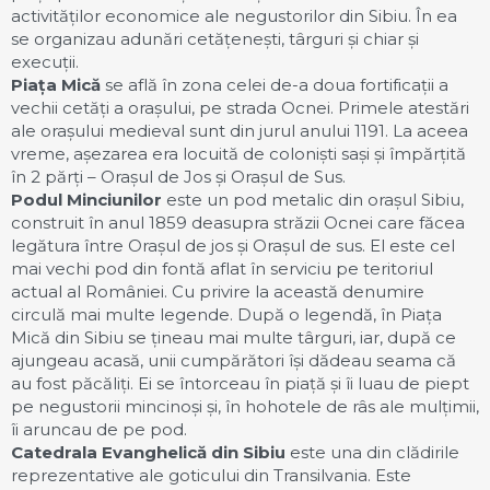
activităților economice ale negustorilor din Sibiu. În ea
se organizau adunări cetățenești, târguri și chiar și
execuții.
Piața Mică
se află în zona celei de-a doua fortificații a
vechii cetăți a orașului, pe strada Ocnei. Primele atestări
ale orașului medieval sunt din jurul anului 1191. La aceea
vreme, așezarea era locuită de coloniști sași și împărțită
în 2 părți – Orașul de Jos și Orașul de Sus.
Podul Minciunilor
este un pod metalic din orașul Sibiu,
construit în anul 1859 deasupra străzii Ocnei care făcea
legătura între Orașul de jos și Orașul de sus. El este cel
mai vechi pod din fontă aflat în serviciu pe teritoriul
actual al României. Cu privire la această denumire
circulă mai multe legende. După o legendă, în Piața
Mică din Sibiu se țineau mai multe târguri, iar, după ce
ajungeau acasă, unii cumpărători își dădeau seama că
au fost păcăliți. Ei se întorceau în piață și îi luau de piept
pe negustorii mincinoși și, în hohotele de râs ale mulțimii,
îi aruncau de pe pod.
Catedrala Evanghelică din Sibiu
este una din clădirile
reprezentative ale goticului din Transilvania. Este