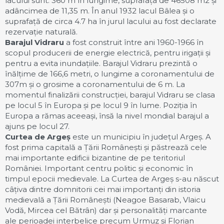
lacului sunt: 360 m în lungime, suprafața de 46508 m2 și
adâncimea de 11,35 m. În anul 1932 lacul Bâlea și o
suprafață de circa 4.7 ha în jurul lacului au fost declarate
rezervație naturală.
Barajul Vidraru
a fost construit între ani 1960-1966 în
scopul producerii de energie electrică, pentru irigații și
pentru a evita inundațiile. Barajul Vidraru prezintă o
înălțime de 166,6 metri, o lungime a coronamentului de
307m și o grosime a coronamentului de 6 m. La
momentul finalizării construcției, barajul Vidraru se clasa
pe locul 5 în Europa și pe locul 9 în lume. Poziția în
Europa a rămas aceeași, însă la nivel mondial barajul a
ajuns pe locul 27.
Curtea de Argeș
este un municipiu în județul Argeș. A
fost prima capitală a Țării Românești și păstrează cele
mai importante edificii bizantine de pe teritoriul
României. Important centru politic și economic în
timpul epocii medievale. La Curtea de Argeș s-au născut
câțiva dintre domnitorii cei mai importanți din istoria
medievală a Țării Românești (Neagoe Basarab, Vlaicu
Vodă, Mircea cel Bătrân) dar și personalități marcante
ale perioadei interbelice precum Urmuz și Florian