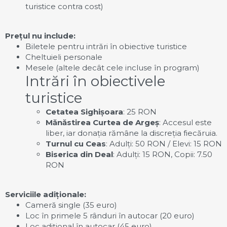
turistice contra cost)
Prețul nu include:
Biletele pentru intrări în obiective turistice
Cheltuieli personale
Mesele (altele decât cele incluse în program)
Intrări în obiectivele
turistice
Cetatea Sighișoara
: 25 RON
Mănăstirea Curtea de Argeș
: Accesul este
liber, iar donația rămâne la discreția fiecăruia.
Turnul cu Ceas
: Adulți: 50 RON / Elevi: 15 RON
Biserica din Deal
: Adulți: 15 RON, Copii: 7.50
RON
Serviciile adiționale:
Cameră single (35 euro)
Loc în primele 5 rânduri în autocar (20 euro)
Loc adițional în autocar (45 euro)