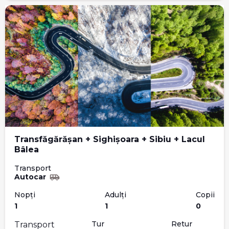
Transfăgărășan + Sighișoara + Sibiu + Lacul
Bâlea
Transport
Autocar
Nopți
Adulți
Copii
1
1
0
Tur
Retur
Transport