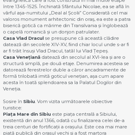
evanghelică care a fost construită în mai multe etape
între 1345-1525. Închinată Sfântului Nicolae, ea se află în
vârful așa-numitului „Deal al Școlii” Considerată cel mai
valoros monument arhitectonic din oraș, ea este a patra
biserică gotică ca mărime din Transilvania și înglobează
o capelă romanică și un donjon patrulater.
Casa Vlad Dracul
se presupune că această clădire
datează din secolele XIV-XV, fiind chiar locul unde s-ar fi
ar fi trăit însuși Vlad Dracul, tatăl lui Vlad Țepeș.
Casa Venețiană
datează din secolul al XVI-lea și are o
structură simplă, pe două etaje. Denumirea acesteia se
datorează ferestrelor duble a căror ancadramente de
formă trilobată imită goticul venețian, așa cum apare
acesta în toată splendoarea sa la Palatul Dogilor din
Veneția.
Sosire în
Sibiu
. Vom vizita următoarele obiective
turistice:
Piața Mare din Sibiu
este piața centrală a Sibiului,
existentă din anul 1366, odată cu finalizarea celei de-a
treia centuri de fortificații a orașului. Este cea mai mare
piață publică din orașul vechi și a fost martora