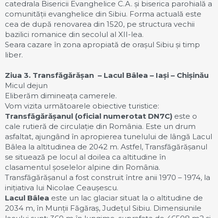
catedrala Bisericii Evanghelice C.A. și biserica parohială a
comunității evanghelice din Sibiu. Forma actuală este
cea de după renovarea din 1520, pe structura vechii
bazilici romanice din secolul al XII-lea.
Seara cazare în zona apropiată de orașul Sibiu și timp
liber.
Ziua 3. Transfăgărășan – Lacul B
âlea
– Iași – Chișinău
Micul dejun
Eliberăm dimineața camerele.
Vom vizita următoarele obiective turistice:
Transfăgărășanul (oficial numerotat DN7C)
este o
cale rutieră de circulație din România. Este un drum
asfaltat, ajungând în apropierea tunelului de lângă Lacul
Bâlea la altitudinea de 2042 m. Astfel, Transfăgărășanul
se situează pe locul al doilea ca altitudine în
clasamentul șoselelor alpine din România.
Transfăgărășanul a fost construit între anii 1970 – 1974, la
inițiativa lui Nicolae Ceaușescu.
Lacul Bâlea
este un lac glaciar situat la o altitudine de
2034 m, în Munții Făgăraș, Județul Sibiu. Dimensiunile