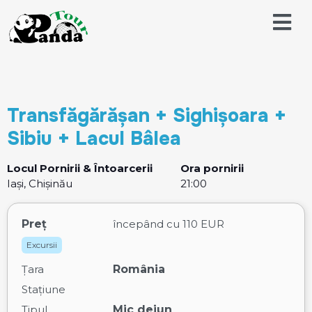
Transfăgărășan + Sighișoara +
Sibiu + Lacul Bâlea
Locul Pornirii & Întoarcerii
Ora pornirii
Iași, Chișinău
21:00
Preț
începând cu
110 EUR
Excursii
Țara
România
Stațiune
Tipul
Mic dejun