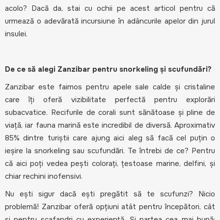
acolo? Dacă da, stai cu ochii pe acest articol pentru că
urmează o adevărată incursiune în adâncurile apelor din jurul
insulei.
De ce să alegi Zanzibar pentru snorkeling și scufundări?
Zanzibar este faimos pentru apele sale calde și cristaline
care îți oferă vizibilitate perfectă pentru explorări
subacvatice. Recifurile de corali sunt sănătoase și pline de
viață, iar fauna marină este incredibil de diversă. Aproximativ
85% dintre turiștii care ajung aici aleg să facă cel puțin o
ieșire la snorkeling sau scufundări. Te întrebi de ce? Pentru
că aici poți vedea pești colorați, țestoase marine, delfini, și
chiar rechini inofensivi.
Nu ești sigur dacă ești pregătit să te scufunzi? Nicio
problemă! Zanzibar oferă opțiuni atât pentru începători, cât
și pentru scafandri cu experiență. Și partea cea mai bună: