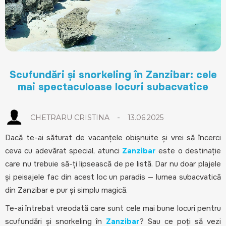
Scufundări și snorkeling în Zanzibar: cele
mai spectaculoase locuri subacvatice
-
CHETRARU CRISTINA
13.06.2025
Dacă te-ai săturat de vacanțele obișnuite și vrei să încerci
ceva cu adevărat special, atunci
Zanzibar
este o destinație
care nu trebuie să-ți lipsească de pe listă. Dar nu doar plajele
și peisajele fac din acest loc un paradis — lumea subacvatică
din Zanzibar e pur și simplu magică.
Te-ai întrebat vreodată care sunt cele mai bune locuri pentru
scufundări și snorkeling în
Zanzibar
? Sau ce poți să vezi