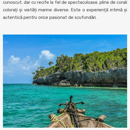
cunoscut, dar cu recife la fel de spectaculoase, pline de corali
colorați și vietăți marine diverse. Este o experiență intimă și
autentică pentru orice pasionat de scufundări.