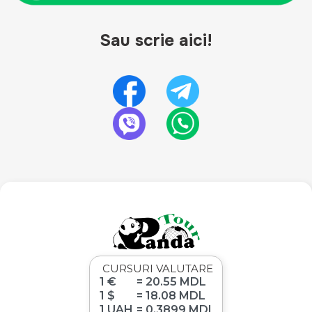
Sau scrie aici!
CURSURI VALUTARE
1 €
= 20.55 MDL
1 $
= 18.08 MDL
1 UAH
= 0.3899 MDL