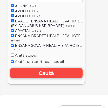
ALUNIS ⭐⭐⭐
APOLLO ⭐⭐⭐
APOLLO ⭐⭐⭐⭐
BRADET ENSANA HEALTH SPA HOTEL
(EX. DANUBIUS HSR BRADET ) ⭐⭐⭐⭐
CRYSTAL ⭐⭐⭐⭐
ENSANA BRADET HEALTH SPA HOTEL
⭐⭐⭐⭐
ENSANA SOVATA HEALTH SPA HOTEL
⭐⭐⭐⭐
ENSANA URSINA HEALTH SPA HOTEL
Arată stopuri
⭐⭐⭐
Arată transport neaccesibil
LACUL ROSU ⭐⭐⭐⭐
LACUL URSU ⭐⭐⭐
Caută
MURES ⭐⭐⭐
PACSIRTA ⭐⭐⭐⭐
RELAX ⭐⭐⭐
SOVATA ENSANA HEALTH SPA HOTEL
(EX. DANUBIUS HSR SOVATA ) ⭐⭐⭐⭐
URSINA ENSANA HEALTH SPA HOTEL
⭐⭐⭐