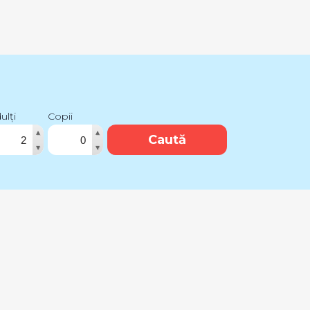
ulți
Copii
▴
▴
Caută
▾
▾