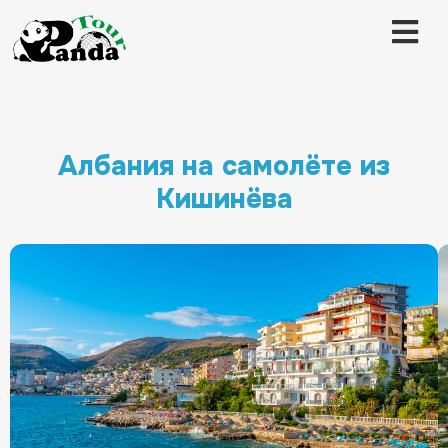
Албания на самолёте из
Кишинёва