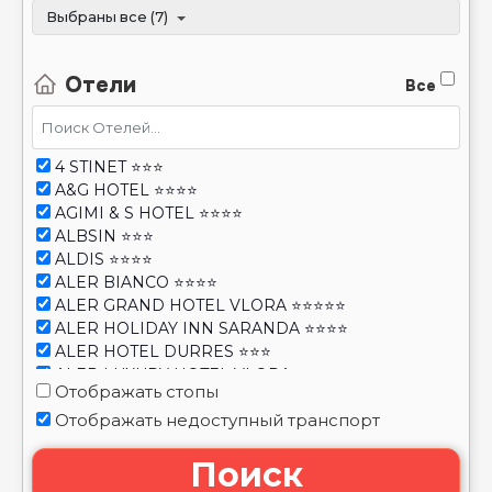
Выбраны все (7)
Отели
Все
4 STINET ⭐⭐⭐
A&G HOTEL ⭐⭐⭐⭐
AGIMI & S HOTEL ⭐⭐⭐⭐
ALBSIN ⭐⭐⭐
ALDIS ⭐⭐⭐⭐
ALER BIANCO ⭐⭐⭐⭐
ALER GRAND HOTEL VLORA ⭐⭐⭐⭐⭐
ALER HOLIDAY INN SARANDA ⭐⭐⭐⭐
ALER HOTEL DURRES ⭐⭐⭐
ALER LUXURY HOTEL VLORA ⭐⭐⭐⭐
Отображать стопы
ALER LUXURY RESORT DURRES ⭐⭐⭐⭐
Отображать недоступный транспорт
ALIKO ⭐⭐⭐⭐
ALPHA ⭐⭐⭐
Поиск
AMELIA APARTMENTS ⭐⭐⭐
AMES HOTEL ⭐⭐⭐⭐