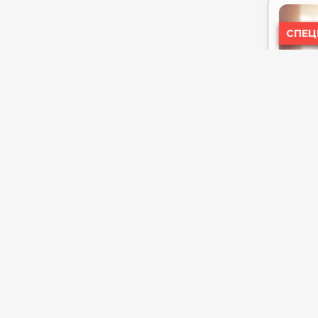
⭐⭐⭐⭐
AMWAJ OYOUN RESORT & CASINO
⭐⭐⭐⭐⭐
ANANEA HURGHADA RESORT ⭐⭐⭐⭐
ANCIENT SANDS GOLF RESORT &
RESIDENCES ⭐⭐⭐⭐⭐
AQUA HENEISH BEACH RESORT
⭐⭐⭐⭐
AQUA MONDO ABU SOMA RESORT
⭐⭐⭐⭐⭐
ARABELLA AZUR ⭐⭐⭐⭐
СПЕЦ
ARABIA AZUR ⭐⭐⭐⭐
ARENA BEACH RESORT & SPA ⭐⭐⭐⭐
AURORA BAY RESORT ⭐⭐⭐⭐
AURORA ORIENTAL RESORT ⭐⭐⭐⭐⭐
AZUR ONE ELEVEN HOTEL ⭐⭐⭐⭐⭐
BADAWIA RESORT ⭐⭐⭐
BALINA PARADISE ABU SOMA
RESORT (EX. SOL Y MAR PARADISE
BEACH) ⭐⭐⭐⭐
BARCELO TIRAN SHARM ⭐⭐⭐⭐⭐
BARON PALACE SAHL HASHEESH