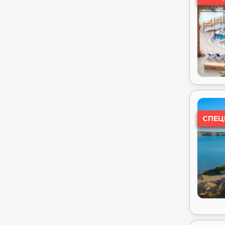
ALI BABA PALACE ⭐⭐⭐⭐
AL KASR SAHL HASHESH ⭐⭐⭐⭐⭐
AMARINA ABU SOMA RESORT &
AQUA PARK ⭐⭐⭐⭐⭐
AMARINA JANNAH RESORT & AQUA
PARK ⭐⭐⭐⭐⭐
AMARINA QUEEN RESORT MARSA
ALAM ⭐⭐⭐⭐⭐
СПЕЦ
AMARINA SAPPHIRE BEACH RESORT
(ADULT ONLY ) ⭐⭐⭐⭐⭐
AMARINA STAR RESORT & AQUA
PARK ⭐⭐⭐⭐⭐
AMARINA SUN RESORT & AQUA PARK
⭐⭐⭐⭐⭐
AMAR SINA ⭐⭐⭐
AMC ROYAL HOTEL & SPA ⭐⭐⭐⭐⭐
AMPHORAS AQUA (EX SHORES
GOLDEN) ⭐⭐⭐⭐
AMPHORAS BEACH ⭐⭐⭐⭐⭐
AMPHORAS BLU ADULTS ONLY 16+.
⭐⭐⭐⭐
СПЕЦ
AMWAJ BEACH CLUB ABU SOMA