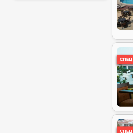
⭐⭐⭐⭐⭐
ALBATROS MAKADI RESORT ⭐⭐⭐⭐⭐
ALBATROS OASIS PORT GHALIB ⭐⭐⭐⭐
ALBATROS PALACE PORT GHALIB
⭐⭐⭐⭐⭐
ALBATROS PALACE RESORT (EX.
СПЕЦ
CYRENE GRAND HOTEL) ⭐⭐⭐⭐⭐
ALBATROS PALACE RESORT & SPA
⭐⭐⭐⭐⭐
ALBATROS ROYAL GRAND (ADULT
ONLY 16+) ⭐⭐⭐⭐⭐
ALBATROS SANDS PORT GHALIB
⭐⭐⭐⭐⭐
ALBATROS SEA WORLD MARSA
ALAM ⭐⭐⭐⭐⭐
ALBATROS SHARM RESORT ⭐⭐⭐⭐⭐
ALBATROS WATER VALLEY ⭐⭐⭐⭐⭐
ALBATROS WHITE BEACH ⭐⭐⭐⭐⭐
СПЕЦ
ALEXANDER THE GREAT RESORT
⭐⭐⭐⭐
ALF LEILA WA LEILA BY NEVERLAND
⭐⭐⭐⭐