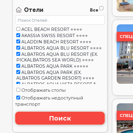
ACEL BEACH RESORT ⭐⭐⭐⭐
AKASSIA SWISS RESORT ⭐⭐⭐⭐
СПЕЦ
ALADDIN BEACH RESORT ⭐⭐⭐⭐
ALBATROS AQUA BLU RESORT ⭐⭐⭐⭐
ALBATROS AQUA BLU RESORT (EX.
PICKALBATROS SEA WORLD) ⭐⭐⭐⭐
ALBATROS AQUA PARK ⭐⭐⭐⭐⭐
ALBATROS AQUA PARK (EX.
ALBATROS GARDEN RESORT) ⭐⭐⭐⭐
ALBATROS AQUA VISTA RESORT &
Отображать стопы
SPA ⭐⭐⭐⭐
ALBATROS BEACH CLUB ABO SOMA
Отображать недоступный
(EX. ALBATROS AMWAJ BLU BEACH)
транспорт
⭐⭐⭐⭐
ALBATROS BEACH RESORT-
СПЕЦ
Поиск
HURGHADA ⭐⭐⭐⭐
ALBATROS BLU SPA (ADULT ONLY
16+) ⭐⭐⭐⭐⭐
ALBATROS CITADEL SAHL HASHEESH
RESORT (EX. CITADEL SAHL HASHEESH
RESORT) ⭐⭐⭐⭐⭐
ALBATROS LAGUNA VISTA BEACH