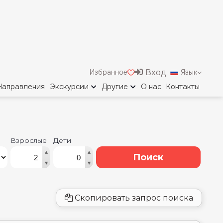
Взрослые
Дети
▴
▴
Поиск
▾
▾
Скопировать запрос поиска
⭐⭐⭐
RK
Заселение