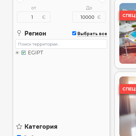
Регион
Выбрать всe
EGIPT
СПЕЦ
Категория
Выбрать всe
⭐
⭐⭐
⭐⭐⭐