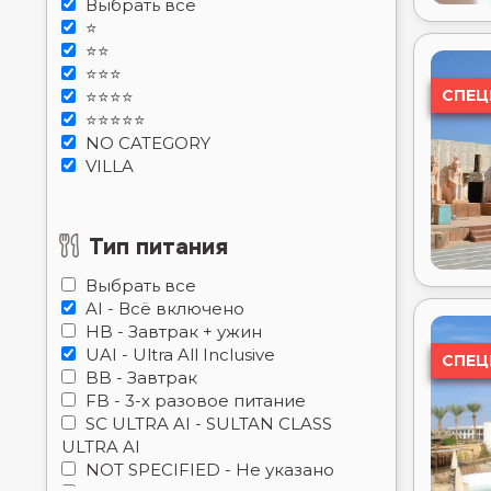
СПЕЦ
⭐⭐⭐⭐
⭐⭐⭐⭐⭐
NO CATEGORY
VILLA
Тип питания
Выбрать всe
AI - Всё включено
HB - Завтрак + ужин
UAI - Ultra All Inclusive
СПЕЦ
BB - Завтрак
FB - 3-х разовое питание
SC ULTRA AI - SULTAN CLASS
ULTRA AI
NOT SPECIFIED - Не указано
БЕЗ ПИТАНИЯ - Без Питания
DOAR CINĂ - DOAR CINA
Отели
Все