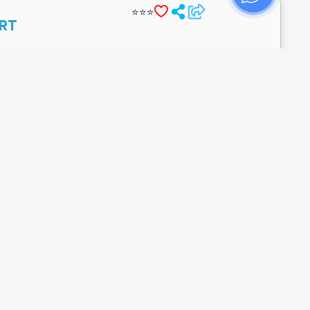
ВСЁ ВКЛЮЧЕНО
.08.2026
7 Ночи
Выселение
Цена на 2-их взрослых
.08.2026
1171 €
om
⭐⭐⭐
Заселение
ВСЁ ВКЛЮЧЕНО
.08.2026
7 Ночи
Выселение
Цена на 2-их взрослых
.08.2026
1171 €
om
⭐⭐⭐⭐
 MARSA ALAM