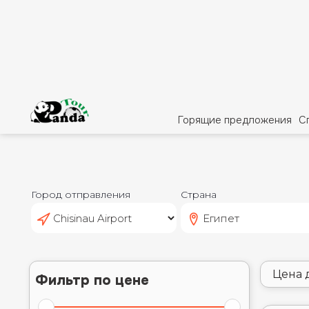
Город отправления
Страна
Цена 
Фильтр по цене
от
До
СПЕЦ
Є
Є