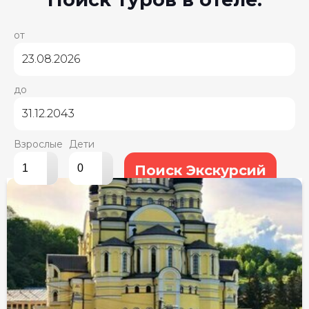
от
до
Взрослые
Дети
▴
▴
Поиск Экскурсий
▾
▾