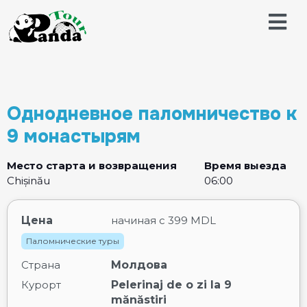
Однодневное паломничество к
9 монастырям
Место старта и возвращения
Время выезда
Chișinău
06:00
Цена
начиная с
399 MDL
Паломнические туры
Страна
Молдова
Курорт
Pelerinaj de o zi la 9
mănăstiri