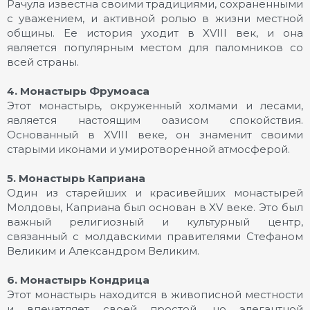
Рачула известна своими традициями, сохраненными
с уважением, и активной ролью в жизни местной
общины. Ее история уходит в XVIII век, и она
является популярным местом для паломников со
всей страны.
4. Монастырь Фрумоаса
Этот монастырь, окруженный холмами и лесами,
является настоящим оазисом спокойствия.
Основанный в XVIII веке, он знаменит своими
старыми иконами и умиротворенной атмосферой.
5. Монастырь Каприана
Один из старейших и красивейших монастырей
Молдовы, Каприана был основан в XV веке. Это был
важный религиозный и культурный центр,
связанный с молдавскими правителями Стефаном
Великим и Александром Великим.
6. Монастырь Кондрица
Этот монастырь находится в живописной местности
и впечатляет своей простой, но элегантной