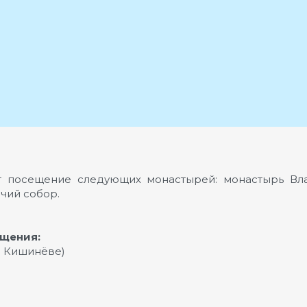
т посещение следующих монастырей: монастырь Вла
чий собор.
ащения:
в Кишинёве)