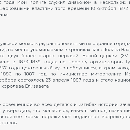
72 года Ион Крянгэ служил диаконом в нескольких 
церковными властями того времени 10 октября 1872
ана.
ужской монастырь, расположенный на окраине города 
), на месте, упоминаемом в хрониках как «Поляна Вла
е двух более старых церквей: Белой церкви (XV ве
ено в 1833–1839 годах по проекту архитекторов Гу
1857 года центральный купол обрушился, и храм нахо
С 1880 по 1887 год по инициативе митрополита И
обора состоялось 23 апреля 1887 года и стало наци
и королева Елизавета.
 освещённой во всех деталях и изгибах истории, за
утверждать, что монастырь, известный под название
настоящее время переживает подлинное возрожден
татков.