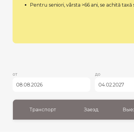
Pentru seniori, vârsta >66 ani, se achită ta
от
до
Транспорт
Заезд
Вые