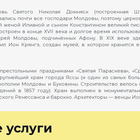
овь Святого Николая Домняск (построенная Ш
лись почти все господари Молдовы, поэтому церковь
оей женой Илианой и сыном Константином великий пис
остроен в конце XVII века и долгое время использов
ырей Молдовы, подчинённых Афону. В XIX веке зд
жил Ион Крянгэ, создан музей, в котором хранится 
престольными праздниками «Святая Параскева», «Ср
рупнейший храм города Яссы (и один из самых бол
полии Молдовы и Буковины. Строительство велось в д
дений в 1857 году). Храм выполнен в монументаль
ского Ренессанса и барокко. Архитекторы — венцы Иог
 услуги