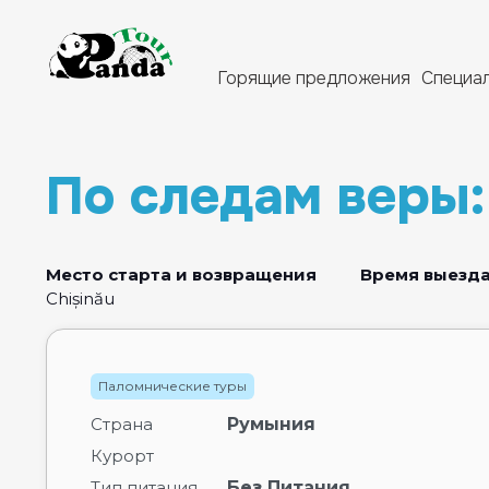
Горящие предложения
Специа
По следам веры
Место старта и возвращения
Время выезд
Chișinău
Паломнические туры
Страна
Румыния
Курорт
Тип питания
Без Питания