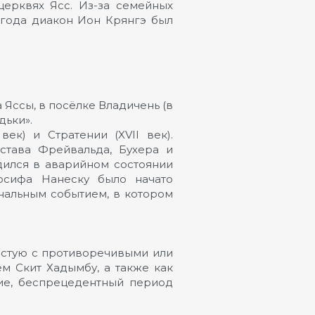
церквях Ясс. Из-за семейных
 года диакон Ион Крянгэ был
Яссы, в посёлке Владичень (в
дьки».
к) и Стратении (XVII век).
става Фрейвальда, Бухера и
дился в аварийном состоянии
осифа Нанеску было начато
ональным событием, в котором
частую с противоречивыми или
м Скит Хадымбу, а также как
ие, беспрецедентный период