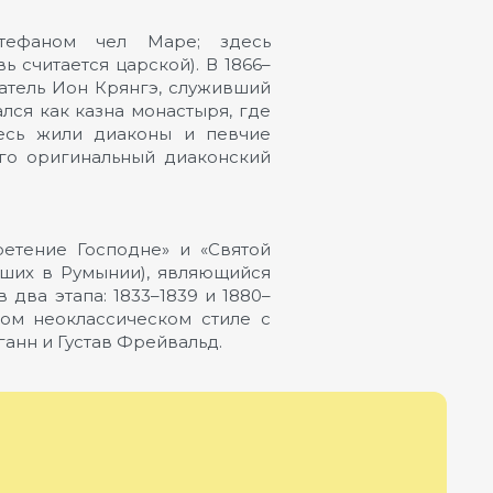
тефаном чел Маре; здесь
 считается царской). В 1866–
атель Ион Крянгэ, служивший
ался как казна монастыря, где
есь жили диаконы и певчие
его оригинальный диаконский
етение Господне» и «Святой
ьших в Румынии), являющийся
ва этапа: 1833–1839 и 1880–
ном неоклассическом стиле с
анн и Густав Фрейвальд.