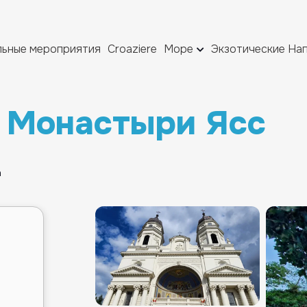
льные мероприятия
Croaziere
Море
Экзотические На
: Монастыри Ясс
а