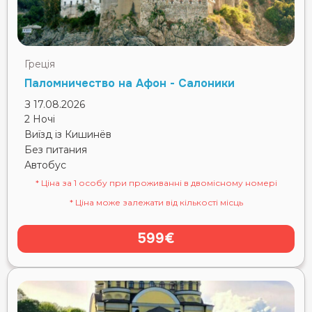
Греція
Паломничество на Афон - Салоники
З 17.08.2026
2 Ночі
Виїзд із Кишинёв
Без питания
Автобус
* Ціна за 1 особу при проживанні в двомісному номері
* Ціна може залежати від кількості місць
599€