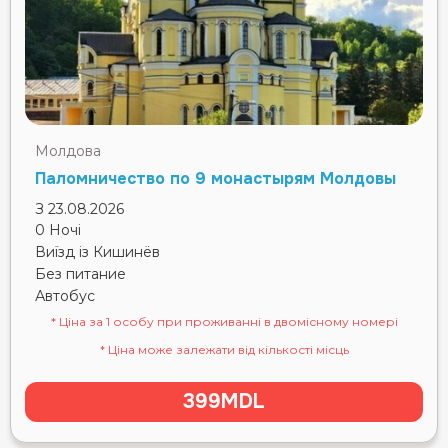
Молдова
Паломничество по 9 монастырям Молдовы
З 23.08.2026
0 Ночі
Виїзд із Кишинёв
Без питание
Автобус
* Ціна за 1 особу при проживанні в двомісному номері
* Ціна може залежати від кількості місць
399MDL