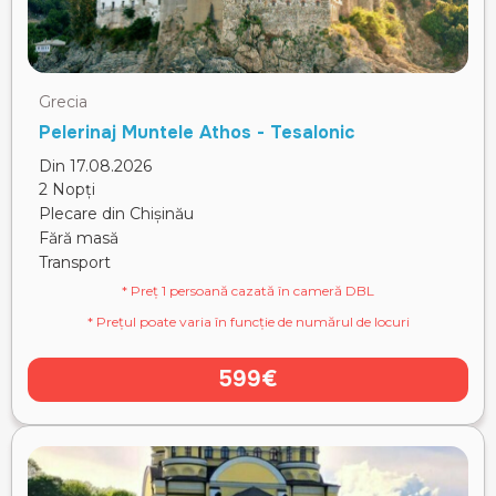
Grecia
Pelerinaj Muntele Athos - Tesalonic
Din 17.08.2026
2 Nopți
Plecare din Chișinău
Fără masă
Transport
* Preț 1 persoană cazată în cameră DBL
* Prețul poate varia în funcție de numărul de locuri
599€