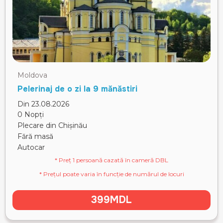
Moldova
Pelerinaj de o zi la 9 mănăstiri
Din 23.08.2026
0 Nopți
Plecare din Chișinău
Fără masă
Autocar
* Preț 1 persoană cazată în cameră DBL
* Prețul poate varia în funcție de numărul de locuri
399MDL