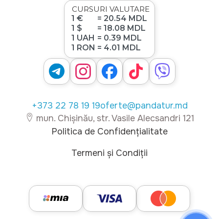
CURSURI VALUTARE
1 €
= 20.54 MDL
1 $
= 18.08 MDL
1 UAH
= 0.39 MDL
1 RON
= 4.01 MDL
+373 22 78 19 19
oferte@pandatur.md
mun. Chișinău, str. Vasile Alecsandri 121
Politica de Confidențialitate
Termeni și Condiții