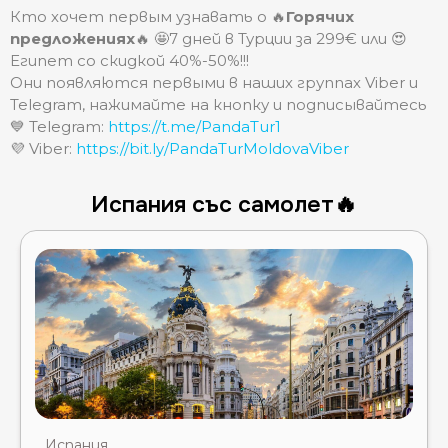
Кто хочет первым узнавать о 🔥
Горячих
предложениях
🔥 🤩7 дней в Турции за 299€ или 😍
Египет со скидкой 40%-50%!!!
Они появляются первыми в наших группах Viber и
Telegram, нажимайте на кнопку и подписывайтесь
💙 Telegram:
https://t.me/PandaTur1
💜 Viber:
https://bit.ly/PandaTurMoldovaViber
Испания със самолет🔥
Испания