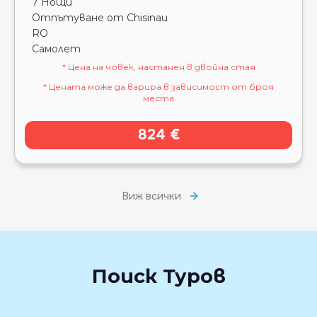
7 Нощи
Отпътуване от Chisinau
RO
Самолет
* Цена на човек, настанен в двойна стая
* Цената може да варира в зависимост от броя
места
824 €
Виж всички
Поиск Туров