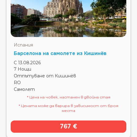
Испания
Барселона на самолете из Кишинёв
С 13.08.2026
7 Нощи
Отпътуване от Кишинёв
RO
Самолет
* Цена на човек, настанен в двойна стая
* Цената може да варира в зависимост от броя
места
767 €