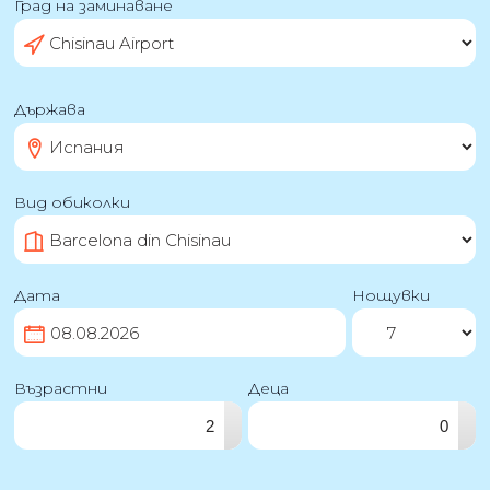
Град на заминаване
Държава
Вид обиколки
Дата
Нощувки
Възрастни
Деца
▴
▴
▾
▾