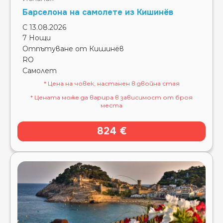
Барселона на самолете из Кишинёв
С 13.08.2026
7 Нощи
Отпътуване от Кишинёв
RO
Самолет
* Цена на човек, настанен в двойна стая
* Цената може да варира в зависимост от броя
места
824 €