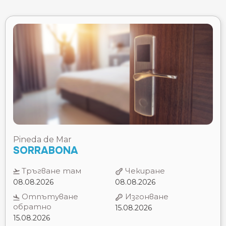
AMREY SANT PAU ⭐⭐
APARTAMENTOS GUITART APARTMENT
APARTAMENTS LLORET SUN APARTMENT
APARTHOTEL ATENEA CALABRIA ⭐⭐⭐
AQUA BERTRAN PARK (ADULTS RECOMMENDED)
⭐⭐⭐⭐
AQUA HOTEL AQUAMARINA ⭐⭐⭐⭐
AQUA HOTEL ATZAVARA ⭐⭐⭐⭐⭐
AQUA HOTEL BERTRAN ⭐⭐⭐⭐
AQUA HOTEL MONTAGUT ⭐⭐⭐⭐
AQUA HOTEL ONABRAVA ⭐⭐⭐⭐
AQUA HOTEL PROMENADE ⭐⭐⭐⭐
AQUA SILHOUETTE & SPA ⭐⭐⭐⭐
ARANEA ⭐⭐⭐
Pineda de Mar
ARTS BARCELONA ⭐⭐⭐⭐⭐
SORRABONA
ATENEA BARCELONA ⭐⭐⭐⭐
ATIRAM ARENAS ⭐⭐⭐⭐
Тръгване там
Чекиране
ATIRAM ORIENTE ⭐⭐⭐
08.08.2026
08.08.2026
ATZAVARA HOTEL & SPA ⭐⭐⭐⭐⭐
Отпътуване
Изгонване
AUGUSTA CLUB (ADULTS ONLY) ⭐⭐⭐⭐
обратно
15.08.2026
AUGUSTUS ⭐⭐⭐⭐
15.08.2026
BALMES (BARCELONA) ⭐⭐⭐⭐