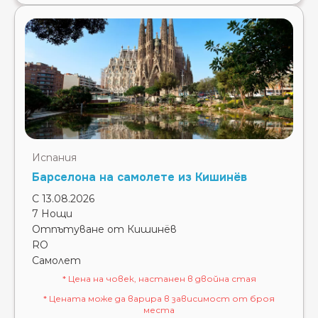
Испания
Барселона на самолете из Кишинёв
С 13.08.2026
7 Нощи
Отпътуване от Кишинёв
RO
Самолет
* Цена на човек, настанен в двойна стая
* Цената може да варира в зависимост от броя
места