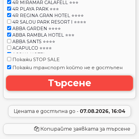
4R MIRAMAR CALAFELL ⭐⭐⭐
4R PLAYA PARK ⭐⭐⭐
4R REGINA GRAN HOTEL ⭐⭐⭐⭐
4R SALOU PARK RESORT I ⭐⭐⭐⭐
ABBA GARDEN ⭐⭐⭐⭐
ABBA RAMBLA HOTEL ⭐⭐⭐
ABBA SANTS ⭐⭐⭐⭐
ACAPULCO ⭐⭐⭐⭐
ACQUA HOTEL ⭐⭐⭐⭐
Покажи STOP SALE
ACTA VORAPORT ⭐⭐⭐
Покажи транспорт който не е достъпен
ALANNIA SALOU ⭐⭐⭐⭐
ALBA SELEQTTA ⭐⭐⭐⭐
Търсене
ALEGRIA CAPRICI VERD ⭐⭐⭐⭐
ALEGRIA ESPANYA ⭐⭐⭐
ALEGRIA FENALS MAR ⭐⭐⭐
ALEGRIA MARINER - ADULTS RECOMMENDED ⭐⭐⭐⭐
ALEGRIA MARIPINS ⭐⭐⭐⭐
Цената е достъпна до -
07.08.2026, 16:04
ALEGRIA MAR MEDITERRANIA ⭐⭐⭐⭐
ALEGRIA PINEDA SPLASH ⭐⭐⭐⭐
ALEGRIA SUN VILLAGE ⭐⭐⭐⭐
Копирайте заявката за търсене
ALHAMBRA HOTEL ⭐⭐⭐⭐