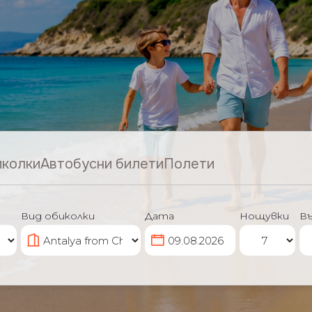
иколки
Автобусни билети
Полети
Вид обиколки
Дата
Нощувки
В