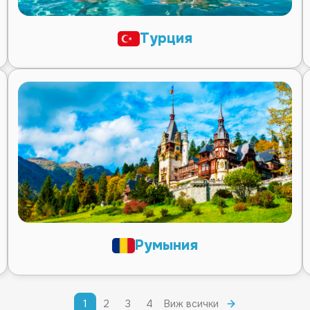
Турция
Румыния
1
2
3
4
Виж всички