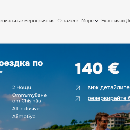
ециальные мероприятия
Croaziere
Море
Екзотични Д
345 €
е
виж детайлите
6 Ночи
Выезд из Кишинёв
резервирайте 
All Inclusive
Самолет