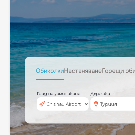
Обиколки
Настаняване
Горещи об
Град на заминаване
Държава