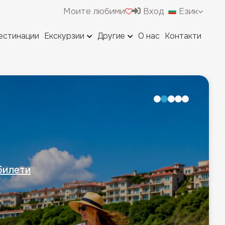
Моите любими
Вход
Език
естинации
Екскурзии
Другие
О нас
Контакти
билети