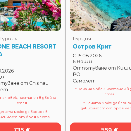
, Турция
Гърция
ONE BEACH RESORT
Остров Крит
A
С 15.08.2026
6 Нощи
Отпътуване от Киш
8.2026
PO
щи
Самолет
уване от Chisinau
* Цена на човек, настанен в
лет
стая
 на човек, настанен в двойна
стая
* Цената може да варир
зависимост от броя ме
Цената може да варира в
висимост от броя места
735 €
559 €