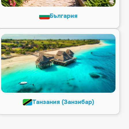
България
Танзания (Занзибар)