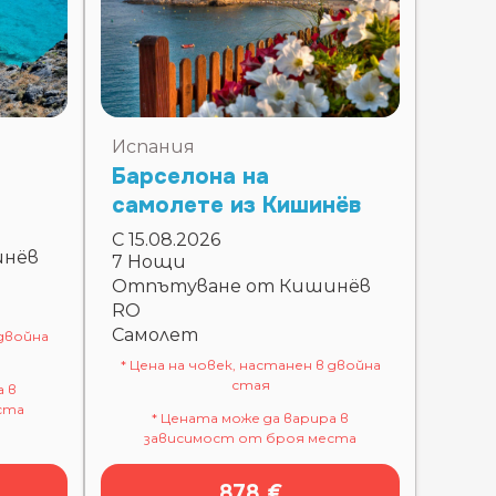
Испания
Барселона на
самолете из Кишинёв
С 15.08.2026
инёв
7 Нощи
Отпътуване от Кишинёв
RO
Самолет
 двойна
* Цена на човек, настанен в двойна
стая
а в
ста
* Цената може да варира в
зависимост от броя места
878 €