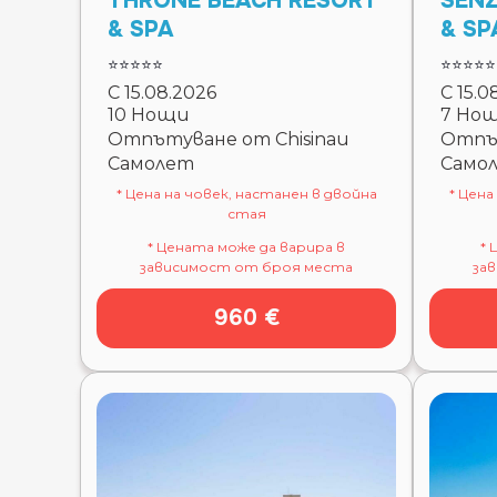
THRONE BEACH RESORT
SENZ
& SPA
& SP
⭐⭐⭐⭐⭐
⭐⭐⭐⭐⭐
С 15.08.2026
С 15.0
10 Нощи
7 Но
Отпътуване от Chisinau
Отпът
Самолет
Само
* Цена на човек, настанен в двойна
* Цена
стая
* Цената може да варира в
* 
зависимост от броя места
за
960 €