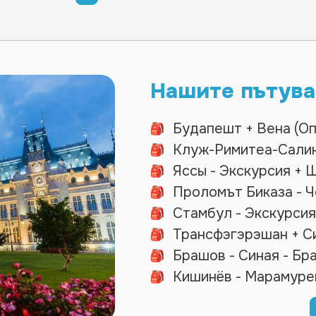
Нашите пътува
Будапешт + Вена (О
Клуж-Римитеа-Сали
Яссы - Экскурсия + Ш
Проломът Биказа - Ч
Стамбул - Экскурсия
Трансфэгэрэшан + С
Брашов - Синая - Бр
Кишинёв - Марамуре