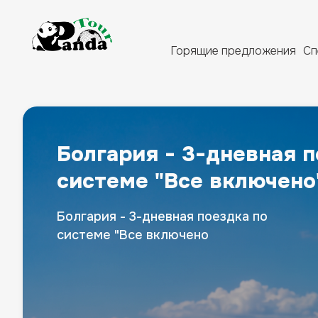
Горящие предложения
Сп
Турция - отдых на мор
Откройте для себя расслабление и
приключения на волшебных пляжах
Турции! Уголок солнца и моря ждет вас
для идеального отдыха!