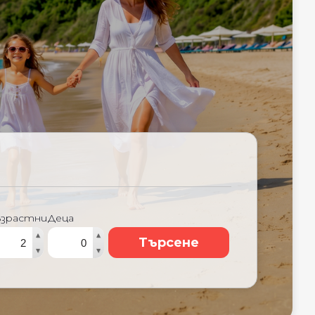
ъзрастни
Деца
▴
▴
Търсене
▾
▾