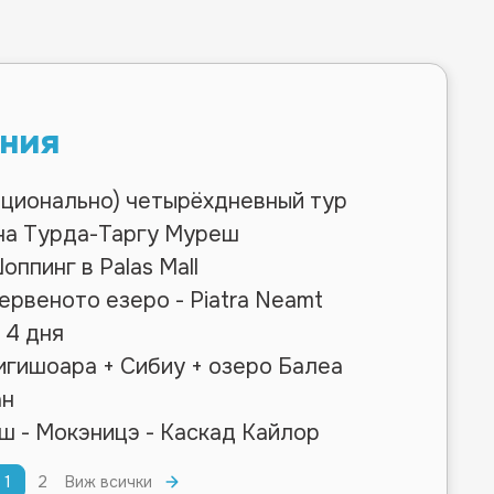
ния
пционально) четырёхдневный тур
на Турда-Таргу Муреш
оппинг в Palas Mall
ервеното езеро - Piatra Neamt
 4 дня
игишоара + Сибиу + озеро Балеа
ан
ш - Мокэницэ - Каскад Кайлор
1
2
Виж всички