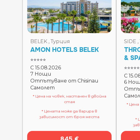
BELEK , Турция
SIDE 
AMON HOTELS BELEK
THR
& SP
⭐⭐⭐⭐⭐
С 15.08.2026
⭐⭐⭐⭐⭐
7 Нощи
С 15.0
Отпътуване от Chisinau
6 Но
Самолет
Отпът
Само
* Цена на човек, настанен в двойна
стая
* Цена
* Цената може да варира в
зависимост от броя места
* 
за
845 €