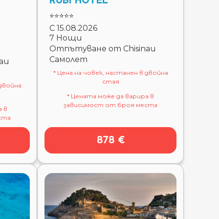
RUBI HOTEL
⭐⭐⭐⭐⭐
С 15.08.2026
7 Нощи
Отпътуване от Chisinau
Самолет
au
* Цена на човек, настанен в двойна
стая
 двойна
* Цената може да варира в
зависимост от броя места
а в
ста
878 €