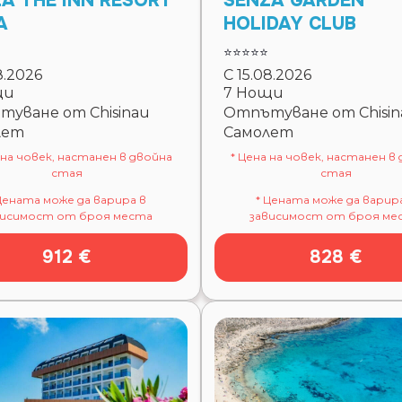
A THE INN RESORT
SENZA GARDEN
A
HOLIDAY CLUB
⭐⭐⭐⭐⭐
8.2026
С 15.08.2026
щи
7 Нощи
уване от Chisinau
Отпътуване от Chisin
лет
Самолет
 на човек, настанен в двойна
* Цена на човек, настанен в
стая
стая
Цената може да варира в
* Цената може да варир
висимост от броя места
зависимост от броя ме
912 €
828 €