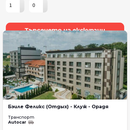
▴
▴
▾
▾
Търсенето на екскурзии
Бэиле Феликс (Отдых) - Клуж - Орадя
Транспорт
Autocar