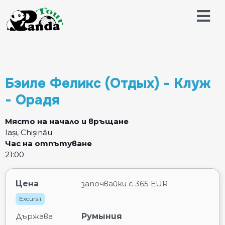
Бэиле Феликс (Отдых) - Клуж
- Орадя
Място на начало и връщане
Iași, Chișinău
Час на отпътуване
21:00
Цена
започвайки с
365 EUR
Excursii
Държава
Румыния