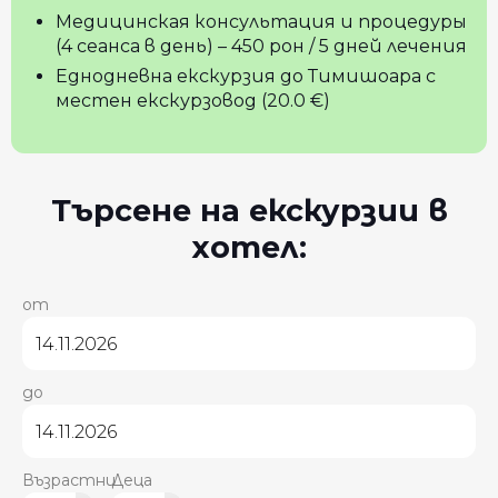
Медицинская консультация и процедуры
(4 сеанса в день) – 450 рон / 5 дней лечения
Еднодневна екскурзия до Тимишоара с
местен екскурзовод (20.0 €)
Търсене на екскурзии в
хотел:
от
до
Възрастни
Деца