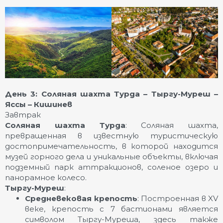
День 3: Соляная шахта Турда – Тыргу-Муреш –
Яссы – Кишинев
Завтрак
Соляная шахта Турда
: Соляная шахта,
превращенная в известную туристическую
достопримечательность, в которой находится
музей горного дела и уникальные объекты, включая
подземный парк аттракционов, соленое озеро и
панорамное колесо.
Тыргу-Муреш
:
Средневековая крепость
: Построенная в XV
веке, крепость с 7 бастионами является
символом Тыргу-Муреша, здесь также