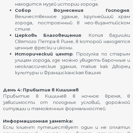
находится музей истории города.
Собор Вознесения Господня
:
Величественное здание, крупнейший храм
города, построенный в нео-византийском
стиле.
Церковь Благовещения
: Копия базилики
Святого Петра в Риме, в которой находятся
ценные фрески и иконы.
Исторический центр
: Прогулка по старым
улицам города, где можно увидеть барочные и
неоклассические здания, такие как Дворец
культуры и Францисканская башня.
День 4: Прибытие в Кишинев
Прибытие в Кишинёв в ночное время, в
зависимости от погодных условий, дорожной
ситуации и таможенных формальностей.
Информационная заметка:
Если клиент путешествует один и не оплатил