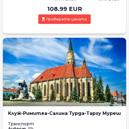
108.99
EUR
Проверете цената
Клуж-Римитеа-Салина Турда-Таргу Муреш
Транспорт
Autocar