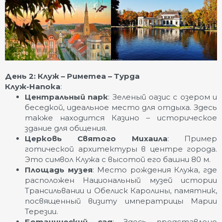
День 2: Клуж – Риметеа – Турда
Клуж-Напока
:
Центральный парк
: Зеленый оазис с озером и
беседкой, идеальное место для отдыха. Здесь
также находится Казино – историческое
здание для общения.
Церковь Святого Михаила
: Пример
готической архитектуры в центре города.
Это символ Клужа с высотой его башни 80 м.
Площадь музея
: Место рождения Клужа, где
расположен Национальный музей истории
Трансильвании и Обелиск Каролины, памятник,
посвященный визиту императрицы Марии
Терезии.
Ботанический сад
: Здесь представлено