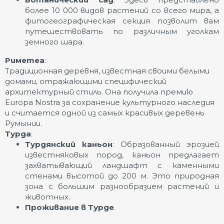
более 10 000 видов растений со всего мира, а
фитогеографическая секция позволит вам
путешествовать по различным уголкам
земного шара.
Риметеа
:
Традиционная деревня, известная своими белыми
домами, отражающими специфический
архитектурный стиль. Она получила премию
Europa Nostra за сохранение культурного наследия
и считается одной из самых красивых деревень
Румынии.
Турда
:
Турдянский каньон
: Образованный эрозией
известняковых пород, каньон предлагает
захватывающий ландшафт с каменными
стенами высотой до 200 м. Это природная
зона с большим разнообразием растений и
животных.
Проживание в Турде
.