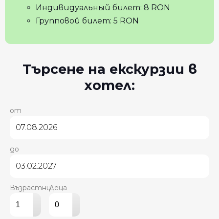
Индивидуальный билет: 8 RON
Групповой билет: 5 RON
Търсене на екскурзии в
хотел:
от
до
Възрастни
Деца
▴
▴
▾
▾