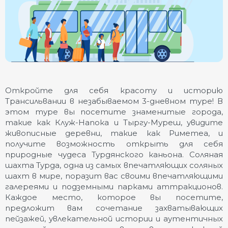
Откройте для себя красоту и историю
Трансильвании в незабываемом 3-дневном туре! В
этом туре вы посетите знаменитые города,
такие как Клуж-Напока и Тыргу-Муреш, увидите
живописные деревни, такие как Риметеа, и
получите возможность открыть для себя
природные чудеса Турдянского каньона. Соляная
шахта Турда, одна из самых впечатляющих соляных
шахт в мире, поразит вас своими впечатляющими
галереями и подземными парками аттракционов.
Каждое место, которое вы посетите,
предложит вам сочетание захватывающих
пейзажей, увлекательной истории и аутентичных