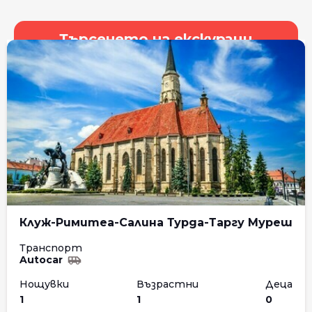
Търсенето на екскурзии
Клуж-Римитеа-Салина Турда-Таргу Муреш
Транспорт
Autocar
Нощувки
Възрастни
Деца
1
1
0