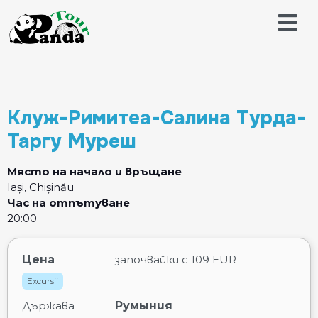
Клуж-Римитеа-Салина Турда-
Таргу Муреш
Място на начало и връщане
Iași, Chișinău
Час на отпътуване
20:00
Цена
започвайки с
109 EUR
Excursii
Държава
Румыния