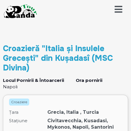
Croazieră "Italia și Insulele
Grecești" din Kușadasî (MSC
Divina)
Locul Pornirii & Întoarcerii
Ora pornirii
Napoli
Croaziere
Țara
Grecia, Italia , Turcia
Stațiune
Civitavecchia, Kusadasi,
Mykonos, Napoli, Santorini