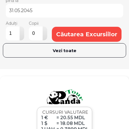
pînă la
Adulți
Copii
▴
▴
Căutarea Excursiilor
▾
▾
Vezi toate
CURSURI VALUTARE
1 €
= 20.55 MDL
1 $
= 18.08 MDL