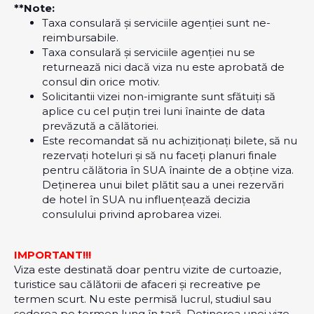
**Note:
Taxa consulară și serviciile agenției sunt ne-
reimbursabile.
Taxa consulară și serviciile agenției nu se
returnează nici dacă viza nu este aprobată de
consul din orice motiv.
Solicitantii vizei non-imigrante sunt sfătuiți să
aplice cu cel puțin trei luni înainte de data
prevăzută a călătoriei.
Este recomandat să nu achiziționați bilete, să nu
rezervați hoteluri și să nu faceți planuri finale
pentru călătoria în SUA înainte de a obține viza.
Deținerea unui bilet plătit sau a unei rezervări
de hotel în SUA nu influențează decizia
consulului privind aprobarea vizei.
IMPORTANT!!!
Viza este destinată doar pentru vizite de curtoazie,
turistice sau călătorii de afaceri și recreative pe
termen scurt. Nu este permisă lucrul, studiul sau
șederea pe termen lung în țară. Deținerea unei vize