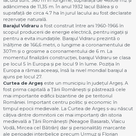
lacului sunt: 360 m în lungime, suprafața de 46508 m2 și
adâncimea de 11,35 m. În anul 1932 lacul Bâlea și o
suprafață de circa 4.7 ha în jurul lacului au fost declarate
rezervație naturală.
Barajul Vidraru
a fost construit între ani 1960-1966 în
scopul producerii de energie electrică, pentru irigații și
pentru a evita inundațiile. Barajul Vidraru prezintă o
înălțime de 166,6 metri, o lungime a coronamentului de
307m și o grosime a coronamentului de 6 m. La
momentul finalizării construcției, barajul Vidraru se clasa
pe locul 5 în Europa și pe locul 9 în lume. Poziția în
Europa a rămas aceeași, însă la nivel mondial barajul a
ajuns pe locul 27.
Curtea de Argeș
este un municipiu în județul Argeș. A
fost prima capitală a Țării Românești și păstrează cele
mai importante edificii bizantine de pe teritoriul
României. Important centru politic și economic în
timpul epocii medievale. La Curtea de Argeș s-au născut
câțiva dintre domnitorii cei mai importanți din istoria
medievală a Țării Românești (Neagoe Basarab, Vlaicu
Vodă, Mircea cel Bătrân) dar și personalități marcante
ale perioadei interbelice precum Urmuz și Florian