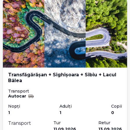
Transfăgărășan + Sighișoara + Sibiu + Lacul
Bâlea
Transport
Autocar
Nopți
Adulți
Copii
1
1
0
Tur
Retur
Transport
11.09.2026
13.09.2026