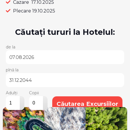
Cazare 17.10.2025
Plecare 19.10.2025
Căutați tururi la Hotelul:
de la
pînă la
Adulți
Copii
▴
▴
Căutarea Excursiilor
▾
▾