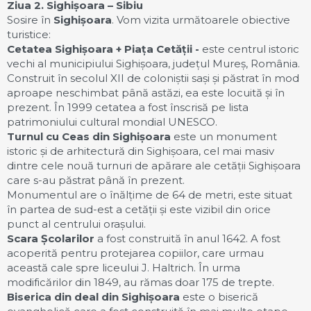
Ziua 2. Sighișoara – Sibiu
Sosire în
Sighișoara
. Vom vizita următoarele obiective
turistice:
Cetatea Sighișoara + Piața Cetății -
este centrul istoric
vechi al municipiului Sighișoara, județul Mureș, România.
Construit în secolul XII de coloniștii sași și păstrat în mod
aproape neschimbat până astăzi, ea este locuită și în
prezent. În 1999 cetatea a fost înscrisă pe lista
patrimoniului cultural mondial UNESCO.
Turnul cu Ceas din Sighișoara
este un monument
istoric și de arhitectură din Sighișoara, cel mai masiv
dintre cele nouă turnuri de apărare ale cetății Sighișoara
care s-au păstrat până în prezent.
Monumentul are o înălțime de 64 de metri, este situat
în partea de sud-est a cetății și este vizibil din orice
punct al centrului orașului.
Scara Școlarilor
a fost construită în anul 1642. A fost
acoperită pentru protejarea copiilor, care urmau
această cale spre liceului J. Haltrich. În urma
modificărilor din 1849, au rămas doar 175 de trepte.
Biserica din deal din Sighișoara
este o biserică