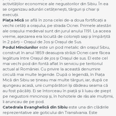
activităților economice ale negustorilor din Sibiu. În ea
se organizau adunări cetățenești, târguri și chiar și
execuții.
Piața Mică
se află în zona celei de-a doua fortificații a
vechii cetăți a orașului, pe strada Ocnei. Primele atestări
ale orașului medieval sunt din jurul anului 1191. La aceea
vreme, așezarea era locuită de coloniști sași și împărțită
în 2 părți – Orașul de Jos și Orașul de Sus.
Podul Minciunilor
este un pod metalic din orașul Sibiu,
construit în anul 1859 deasupra străzii Ocnei care făcea
legătura între Orașul de jos și Orașul de sus. El este cel
mai vechi pod din fontă aflat în serviciu pe teritoriul
actual al României. Cu privire la această denumire
circulă mai multe legende. După o legendă, în Piața
Mică din Sibiu se țineau mai multe târguri, iar, după ce
ajungeau acasă, unii cumpărători își dădeau seama că
au fost păcăliți. Ei se întorceau în piață și îi luau de piept
pe negustorii mincinoși și, în hohotele de râs ale mulțimii,
îi aruncau de pe pod.
Catedrala Evanghelică din Sibiu
este una din clădirile
reprezentative ale goticului din Transilvania. Este