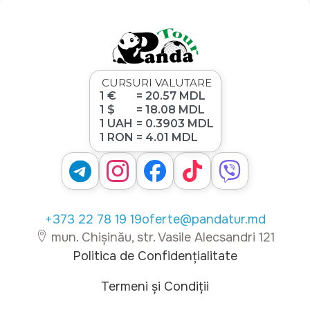
CURSURI VALUTARE
1 €
= 20.57 MDL
1 $
= 18.08 MDL
1 UAH
= 0.3903 MDL
1 RON
= 4.01 MDL
+373 22 78 19 19
oferte@pandatur.md
mun. Chișinău, str. Vasile Alecsandri 121
Politica de Confidențialitate
Termeni și Condiții