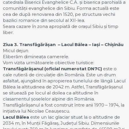
catedrala Bisericii Evanghelice C.A. și biserica parohială a
comunității evanghelice din Sibiu. Forma actuală este
cea de după renovarea din 1520, pe structura vechii
bazilici romanice din secolul al XII-lea.
Seara cazare în zona apropiată de orașul Sibiu și timp
liber.
Ziua 3. Transfăgărășan – Lacul B
âlea
– Iași – Chișinău
Micul dejun
Eliberăm dimineața camerele.
Vom vizita următoarele obiective turistice:
Transfăgărășanul (oficial numerotat DN7C)
este o
cale rutieră de circulație din România. Este un drum
asfaltat, ajungând în apropierea tunelului de lângă Lacul
Bâlea la altitudinea de 2042 m. Astfel, Transfăgărășanul
se situează pe locul al doilea ca altitudine în
clasamentul șoselelor alpine din România.
Transfăgărășanul a fost construit între anii 1970 – 1974, la
inițiativa lui Nicolae Ceaușescu.
Lacul Bâlea
este un lac glaciar situat la o altitudine de
2034 m, în Munții Făgăraș, Județul Sibiu. Dimensiunile