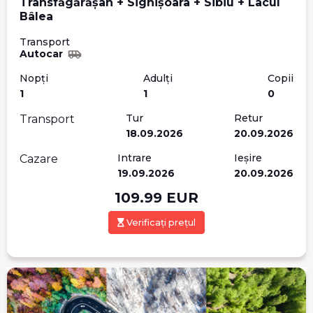
Transfăgărășan + Sighișoara + Sibiu + Lacul
Bâlea
Transport
Autocar
Nopți
Adulți
Copii
1
1
0
Tur
Retur
Transport
18.09.2026
20.09.2026
Intrare
Ieșire
Cazare
19.09.2026
20.09.2026
109.99
EUR
Verificați prețul