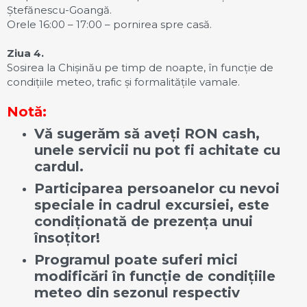
Ștefănescu-Goangă.
Orele 16:00 – 17:00 – pornirea spre casă.
Ziua 4.
Sosirea la Chișinău pe timp de noapte, în funcție de
condițiile meteo, trafic și formalitățile vamale.
Notă:
Vă sugerăm să aveți RON cash,
unele servicii nu pot fi achitate cu
cardul.
Participarea persoanelor cu nevoi
speciale in cadrul excursiei, este
condiționată de prezența unui
însoțitor!
Programul poate suferi mici
modificări în funcție de condițiile
meteo din sezonul respectiv