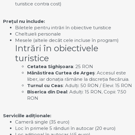
turistice contra cost)
Prețul nu include:
Biletele pentru intrări în obiective turistice
Cheltuieli personale
Mesele (altele decât cele incluse în program)
Intrări în obiectivele
turistice
Cetatea Sighișoara
: 25 RON
Mănăstirea Curtea de Argeș
: Accesul este
liber, iar donația rămâne la discreția fiecăruia.
Turnul cu Ceas
: Adulți: 50 RON / Elevi: 15 RON
Biserica din Deal
: Adulți: 15 RON, Copii: 7.50
RON
Serviciile adiționale:
Cameră single (35 euro)
Loc în primele 5 rânduri în autocar (20 euro)
Loc adițional în autocar (45 euro)