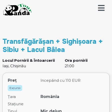
Transfăgărășan + Sighișoara +
Sibiu + Lacul Bâlea
Locul Pornirii & Întoarcerii
Ora pornirii
Iași, Chișinău
21:00
Preț
începând cu
110 EUR
Excursii
Țara
România
Stațiune
Tipul
Mic dejun