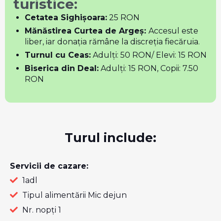
turistice:
Cetatea Sighișoara:
25 RON
Mănăstirea Curtea de Argeș:
Accesul este
liber, iar donația rămâne la discreția fiecăruia.
Turnul cu Ceas:
Adulți: 50 RON/ Elevi: 15 RON
Biserica din Deal:
Adulți: 15 RON, Copii: 7.50
RON
Turul include:
Servicii de cazare:
1adl
Tipul alimentării Mic dejun
Nr. nopți 1