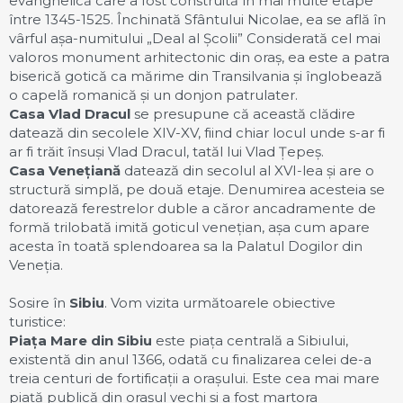
evanghelică care a fost construită în mai multe etape
între 1345-1525. Închinată Sfântului Nicolae, ea se află în
vârful așa-numitului „Deal al Școlii” Considerată cel mai
valoros monument arhitectonic din oraș, ea este a patra
biserică gotică ca mărime din Transilvania și înglobează
o capelă romanică și un donjon patrulater.
Casa Vlad Dracul
se presupune că această clădire
datează din secolele XIV-XV, fiind chiar locul unde s-ar fi
ar fi trăit însuși Vlad Dracul, tatăl lui Vlad Țepeș.
Casa Venețiană
datează din secolul al XVI-lea și are o
structură simplă, pe două etaje. Denumirea acesteia se
datorează ferestrelor duble a căror ancadramente de
formă trilobată imită goticul venețian, așa cum apare
acesta în toată splendoarea sa la Palatul Dogilor din
Veneția.
Sosire în
Sibiu
. Vom vizita următoarele obiective
turistice:
Piața Mare din Sibiu
este piața centrală a Sibiului,
existentă din anul 1366, odată cu finalizarea celei de-a
treia centuri de fortificații a orașului. Este cea mai mare
piață publică din orașul vechi și a fost martora