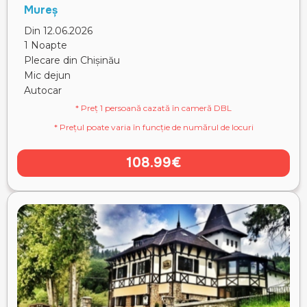
Mureș
Din 12.06.2026
1 Noapte
Plecare din Chișinău
Mic dejun
Autocar
* Preț 1 persoană cazată în cameră DBL
* Prețul poate varia în funcție de numărul de locuri
108.99€