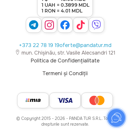
1 UAH
= 0.3899 MDL
1 RON
= 4.01 MDL
+373 22 78 19 19
oferte@pandatur.md
mun. Chișinău, str. Vasile Alecsandri 121
Politica de Confidențialitate
Termeni și Condiții
© Copyright 2015 - 2026 - PANDA TUR S.R.L. Toate
drepturile sunt rezervate.