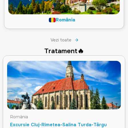
România
Vezi toate
Tratament🔥
România
Excursie Cluj-Rimetea-Salina Turda-Târgu