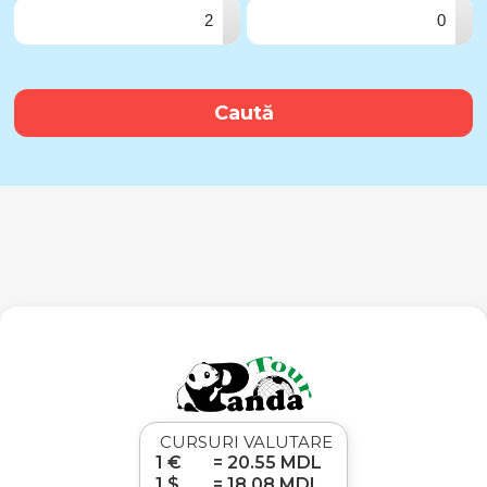
▴
▴
▾
▾
Caută
CURSURI VALUTARE
1 €
= 20.55 MDL
1 $
= 18.08 MDL