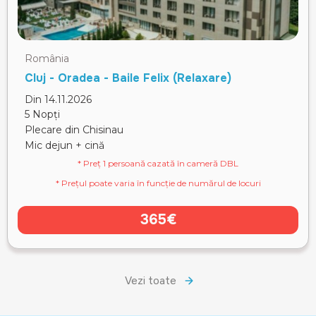
România
Cluj - Oradea - Baile Felix (Relaxare)
Din 14.11.2026
5 Nopți
Plecare din Chisinau
Mic dejun + cină
* Preț 1 persoană cazată în cameră DBL
* Prețul poate varia în funcție de numărul de locuri
365€
Vezi toate