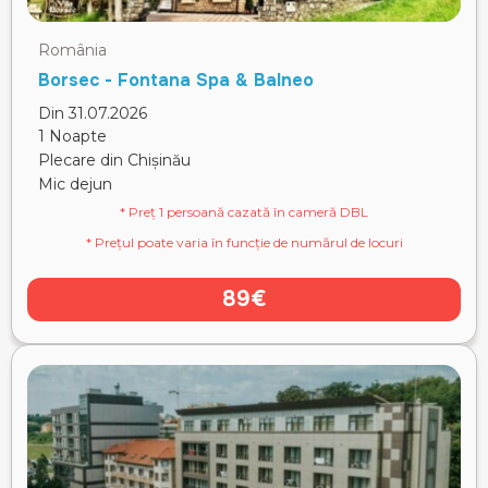
România
Borsec - Fontana Spa & Balneo
Din 31.07.2026
1 Noapte
Plecare din Chișinău
Mic dejun
* Preț 1 persoană cazată în cameră DBL
* Prețul poate varia în funcție de numărul de locuri
89€