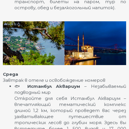
транспорт, билеты на паром, тур по
острову, обед и безалкогольный напиток).
Среда
Завтрак в отеле и освобождение номеров
🐟
Истанбул Аквариум
– Незабываемый
подводный мир
Откройте для себя Истанбул Аквариум –
впечатляющий тематический комплекс
длиной 1,2 км, который проведет вас через
захватывающее путешествие от
тропических лесов до глубин моря. Здесь вы
встретите более 1 500 видов и 17 000