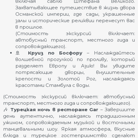
включая саблю Штефана Великого.
Захватывающее путешествие в жизнь двора
Османской империи, где сады, украшенные
залы и исторические реликвии перенесут вас
в прошлое.
(Стоимость экскурсий включает:
автобусный транспорт, местного гида и
сопровождающего).
🚢
Круиз по Босфору
– Наслаждайтесь
волшебной прогулкой по проливу, который
разделяет Европу и Азию! Вы увидите
потрясающие дворцы, внушительные
крепости и Золотой Рог, наслаждаясь
красотами Стамбула с воды.
(Стоимость экскурсий включает: автобусный
транспорт, местного гида и сопровождающего).
🎶
Турецкая ночь в ресторане Gar
– Завершите
день аутентично, наслаждаясь традиционным
ужином, сопровождаемым музыкой и восточными
танцевальными шоу. Яркая атмосфера, вкусные
блюда и турецкое гостеприимство сделают