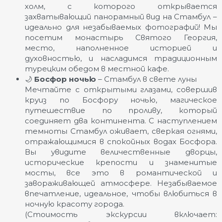
холм, с которого открывается
захватывающий панорамный вид на Стамбул –
идеально для незабываемых фотографий! Мы
посетим монастырь Святого Георгия,
место, наполненное историей и
духовностью, и насладимся традиционным
турецким обедом в местной кафе.
🌙
Босфор ночью
– Стамбул в свете луны
Мечтайте с открытыми глазами, совершив
круиз по Босфору ночью, магическое
путешествие по проливу, который
соединяет два континента. С наступлением
темноты Стамбул оживает, сверкая огнями,
отражающимися в спокойных водах Босфора.
Вы увидите величественные дворцы,
исторические крепости и знаменитые
мосты, все это в романтической и
завораживающей атмосфере. Незабываемое
впечатление, идеальное, чтобы влюбиться в
ночную красоту города.
(Стоимость экскурсии включает: