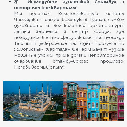
🌍
Исследуйте азиатский Стамбул и
исторические кварталы!
Мы посетим величественную мечеть
Чамлыджа – самую большую в Турции, символ
духовности и великолепной архитектуры.
Затем вернёмся в центр города, где
погрузимся в атмосферу оживлённой площади
Таксим. В завершение нас ждёт прогулка по
живописным кварталам Фенер и Балат – узкие
мощёные улочки, яркие дома и неповторимое
очарование стамбульского прошлого.
Незабываемый опыт!