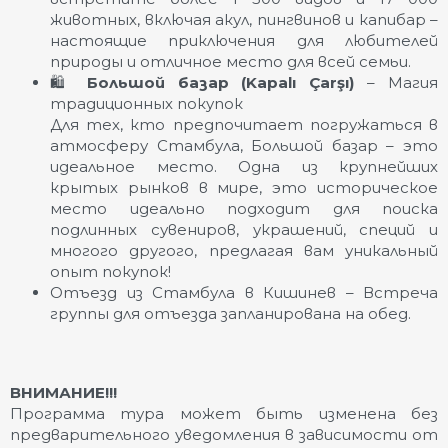
животных, включая акул, пингвинов и капибар –
настоящие приключения для любителей
природы и отличное место для всей семьи.
🛍️
Большой базар (Kapalı Çarşı)
– Магия
традиционных покупок
Для тех, кто предпочитает погружаться в
атмосферу Стамбула, Большой базар – это
идеальное место. Одна из крупнейших
крытых рынков в мире, это историческое
место идеально подходит для поиска
подлинных сувениров, украшений, специй и
многого другого, предлагая вам уникальный
опыт покупок!
Отъезд из Стамбула в Кишинев – Встреча
группы для отъезда запланирована на обед.
ВНИМАНИЕ!!!
Программа тура может быть изменена без
предварительного уведомления в зависимости от