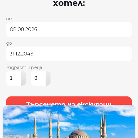
хотел:
от
до
Възрастни
Деца
▴
▴
▾
▾
Търсенето на екскурзии