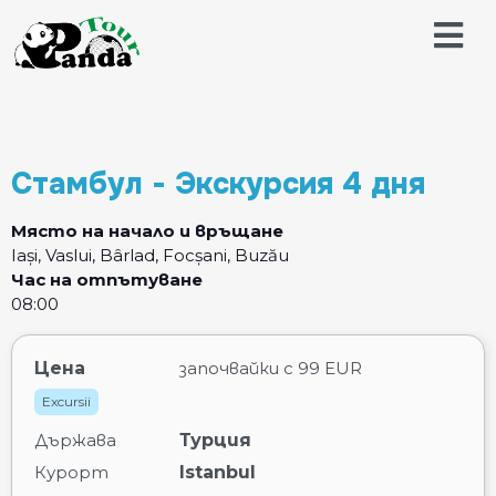
Стамбул - Экскурсия 4 дня
Място на начало и връщане
Iași, Vaslui, Bârlad, Focșani, Buzău
Час на отпътуване
08:00
Цена
започвайки с
99 EUR
Excursii
Държава
Турция
Курорт
Istanbul