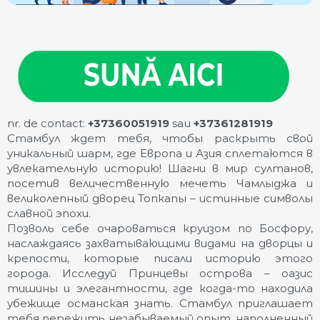
nr. de contact:
+37360051919
sau
+37361281919
Стамбул ждет тебя, чтобы раскрыть свой
уникальный шарм, где Европа и Азия сплетаются в
увлекательную историю! Шагни в мир султанов,
посетив величественную мечеть Чамлыджа и
великолепный дворец Топкапы – истинные символы
славной эпохи.
Позволь себе очароваться круизом по Босфору,
наслаждаясь захватывающими видами на дворцы и
крепости, которые писали историю этого
города. Исследуй Принцевы острова – оазис
тишины и элегантности, где когда-то находила
убежище османская знать. Стамбул приглашает
тебя пережить незабываемый опыт, наполненный