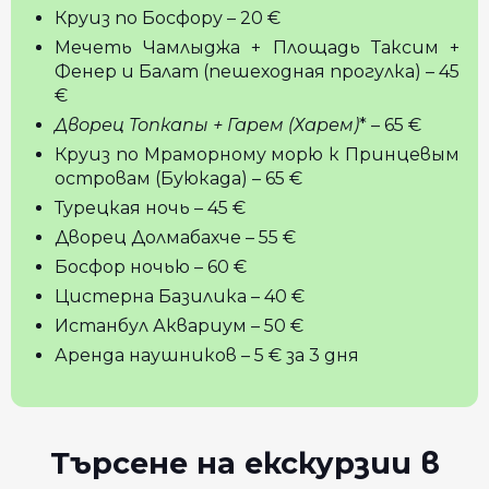
Круиз по Босфору – 20 €
Мечеть Чамлыджа + Площадь Таксим +
Фенер и Балат (пешеходная прогулка) – 45
€
Дворец Топкапы + Гарем
(Харем)
* – 65 €
Круиз по Мраморному морю к Принцевым
островам (Буюкада) – 65 €
Турецкая ночь – 45 €
Дворец Долмабахче – 55 €
Босфор ночью – 60 €
Цистерна Базилика – 40 €
Истанбул Аквариум – 50 €
Аренда наушников – 5 € за 3 дня
Търсене на екскурзии в