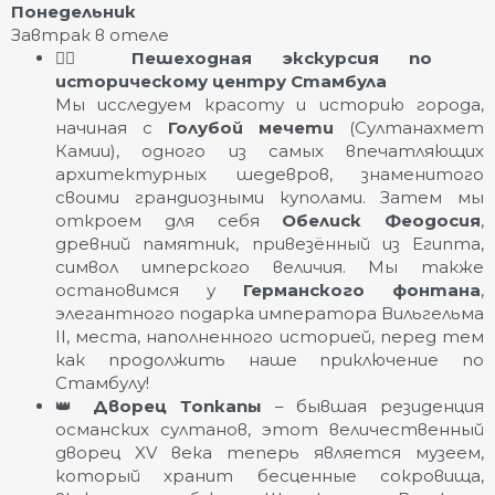
Понедельник
Завтрак в отеле
🚶‍♂️
Пешеходная экскурсия по
историческому центру Стамбула
Мы исследуем красоту и историю города,
начиная с
Голубой мечети
(Султанахмет
Камии), одного из самых впечатляющих
архитектурных шедевров, знаменитого
своими грандиозными куполами. Затем мы
откроем для себя
Обелиск Феодосия
,
древний памятник, привезённый из Египта,
символ имперского величия. Мы также
остановимся у
Германского фонтана
,
элегантного подарка императора Вильгельма
II, места, наполненного историей, перед тем
как продолжить наше приключение по
Стамбулу!
👑
Дворец Топкапы
– бывшая резиденция
османских султанов, этот величественный
дворец XV века теперь является музеем,
который хранит бесценные сокровища,