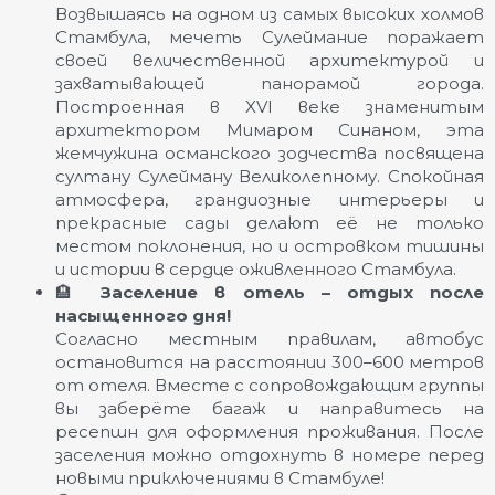
Возвышаясь на одном из самых высоких холмов
Стамбула, мечеть Сулеймание поражает
своей величественной архитектурой и
захватывающей панорамой города.
Построенная в XVI веке знаменитым
архитектором Мимаром Синаном, эта
жемчужина османского зодчества посвящена
султану Сулейману Великолепному. Спокойная
атмосфера, грандиозные интерьеры и
прекрасные сады делают её не только
местом поклонения, но и островком тишины
и истории в сердце оживленного Стамбула.
🏨
Заселение в отель – отдых после
насыщенного дня!
Согласно местным правилам, автобус
остановится на расстоянии 300–600 метров
от отеля. Вместе с сопровождающим группы
вы заберёте багаж и направитесь на
ресепшн для оформления проживания. После
заселения можно отдохнуть в номере перед
новыми приключениями в Стамбуле!