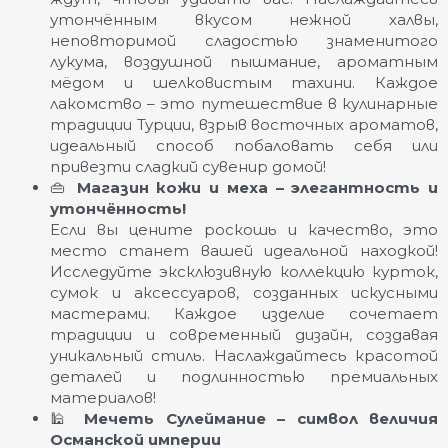
утончённым вкусом нежной халвы,
неповторимой сладостью знаменитого
лукума, воздушной пышмание, ароматным
мёдом и шелковистым тахини. Каждое
лакомство – это путешествие в кулинарные
традиции Турции, взрыв восточных ароматов,
идеальный способ побаловать себя или
привезти сладкий сувенир домой!
👜
Магазин кожи и меха – элегантность и
утончённость!
Если вы цените роскошь и качество, это
место станет вашей идеальной находкой!
Исследуйте эксклюзивную коллекцию курток,
сумок и аксессуаров, созданных искусными
мастерами. Каждое изделие сочетает
традиции и современный дизайн, создавая
уникальный стиль. Наслаждайтесь красотой
деталей и подлинностью премиальных
материалов!
🕌
Мечеть Сулеймание – символ величия
Османской империи