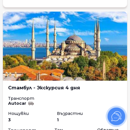
Стамбул - Экскурсия 4 дня
Транспорт
Autocar
Нощувки
Възрастни
Деца
3
1
0
Там
Обратно