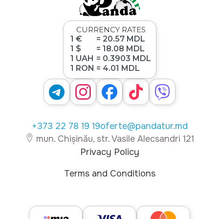
CURRENCY RATES
1 €
= 20.57 MDL
1 $
= 18.08 MDL
1 UAH
= 0.3903 MDL
1 RON
= 4.01 MDL
+373 22 78 19 19
oferte@pandatur.md
mun. Chișinău, str. Vasile Alecsandri 121
Privacy Policy
Terms and Conditions